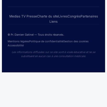
Medias TV Presse
Charte du site
Livres
Congrès
Partenaires
Liens
© Pr. Damien Gatinel — Tous droits réservés.
Mentions légales
Politique de confidentialité
Gestion des cookies
Accessibilité
Les informations diffusées sur ce site sont à visée éducative et ne se
substituent en aucun cas à une consultation médicale.