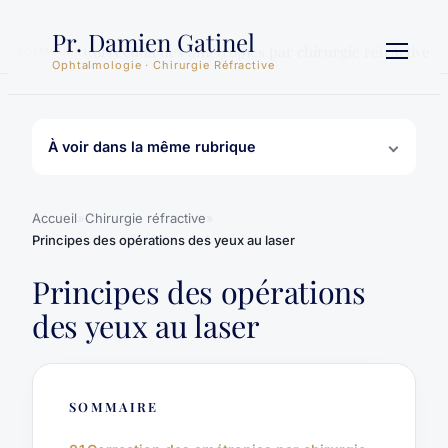
Aller
Pr. Damien Gatinel
au
Correction des amétropies par chirurgie réfractive
SOMMAIRE
contenu
Ophtalmologie · Chirurgie Réfractive
À voir dans la même rubrique
Accueil
»
Chirurgie réfractive
»
Principes des opérations des yeux au laser
Principes des opérations
des yeux au laser
SOMMAIRE