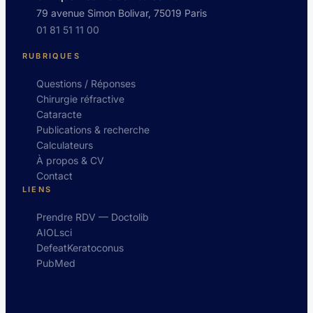
79 avenue Simon Bolivar, 75019 Paris
01 81 51 11 00
RUBRIQUES
Questions / Réponses
Chirurgie réfractive
Cataracte
Publications & recherche
Calculateurs
À propos & CV
Contact
LIENS
Prendre RDV — Doctolib
AIOLsci
DefeatKeratoconus
PubMed