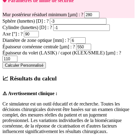
🛡️ Paramètres de limite de sécurité
Mur postérieur résiduel minimum [µm] :
?
Sphère (lunettes) [D] :
?
Cylindre (lunettes) [D] :
?
Axe [°] :
?
Diamètre de zone optique [mm] :
?
Épaisseur cornéenne centrale [µm] :
?
Épaisseur du volet (LASIK) / capot (KLEX/SMILE) [µm] :
?
Calculer Personnalisé
📈 Résultats du calcul
⚠️ Avertissement clinique :
Ce simulateur est un outil éducatif et de recherche. Toutes les
décisions chirurgicales doivent être basées sur un examen clinique
complet, des mesures réelles du patient et un jugement
professionnel. Les variations individuelles de la biomécanique
cornéenne, de la réponse de cicatrisation et d'autres facteurs
influencent significativement les résultats chirurgicaux.