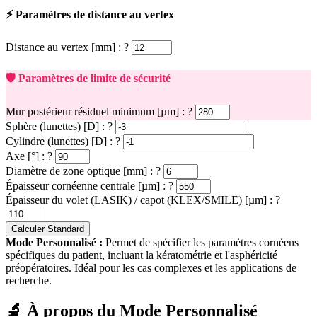
⚡ Paramètres de distance au vertex
Distance au vertex [mm] :
?
🛡️ Paramètres de limite de sécurité
Mur postérieur résiduel minimum [µm] :
?
Sphère (lunettes) [D] :
?
Cylindre (lunettes) [D] :
?
Axe [°] :
?
Diamètre de zone optique [mm] :
?
Épaisseur cornéenne centrale [µm] :
?
Épaisseur du volet (LASIK) / capot (KLEX/SMILE) [µm] :
?
Calculer Standard
Mode Personnalisé :
Permet de spécifier les paramètres cornéens
spécifiques du patient, incluant la kératométrie et l'asphéricité
préopératoires. Idéal pour les cas complexes et les applications de
recherche.
🔬 À propos du Mode Personnalisé