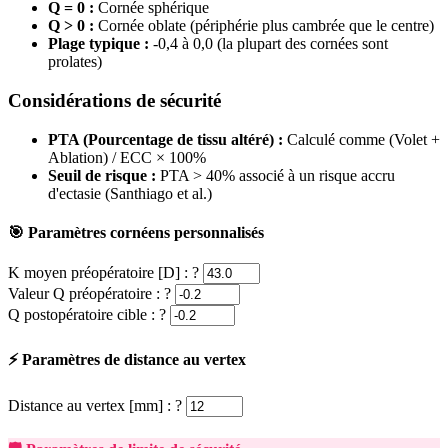
Q = 0 :
Cornée sphérique
Q > 0 :
Cornée oblate (périphérie plus cambrée que le centre)
Plage typique :
-0,4 à 0,0 (la plupart des cornées sont
prolates)
Considérations de sécurité
PTA (Pourcentage de tissu altéré) :
Calculé comme (Volet +
Ablation) / ECC × 100%
Seuil de risque :
PTA > 40% associé à un risque accru
d'ectasie (Santhiago et al.)
🎯 Paramètres cornéens personnalisés
K moyen préopératoire [D] :
?
Valeur Q préopératoire :
?
Q postopératoire cible :
?
⚡ Paramètres de distance au vertex
Distance au vertex [mm] :
?