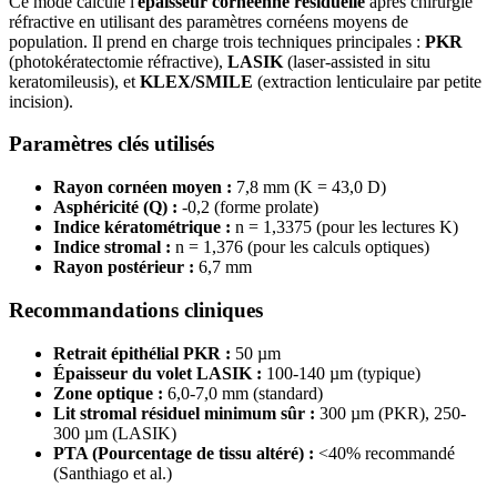
Ce mode calcule l'
épaisseur cornéenne résiduelle
après chirurgie
réfractive en utilisant des paramètres cornéens moyens de
population. Il prend en charge trois techniques principales :
PKR
(photokératectomie réfractive),
LASIK
(laser-assisted in situ
keratomileusis), et
KLEX/SMILE
(extraction lenticulaire par petite
incision).
Paramètres clés utilisés
Rayon cornéen moyen :
7,8 mm (K = 43,0 D)
Asphéricité (Q) :
-0,2 (forme prolate)
Indice kératométrique :
n = 1,3375 (pour les lectures K)
Indice stromal :
n = 1,376 (pour les calculs optiques)
Rayon postérieur :
6,7 mm
Recommandations cliniques
Retrait épithélial PKR :
50 µm
Épaisseur du volet LASIK :
100-140 µm (typique)
Zone optique :
6,0-7,0 mm (standard)
Lit stromal résiduel minimum sûr :
300 µm (PKR), 250-
300 µm (LASIK)
PTA (Pourcentage de tissu altéré) :
<40% recommandé
(Santhiago et al.)