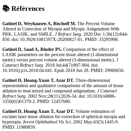
📚 Références
Gatinel D, Weyhausen A, Bischoff M.
The Percent Volume
Altered in Correction of Myopia and Myopic Astigmatism With
PRK, LASIK, and SMILE.
J Refract Surg.
2020 Dec 1;36(12):844-
850. doi: 10.3928/1081597X-20200827-01. PMID: 33295998.
Gatinel D, Saad A, Binder PS.
Comparison of the effect of
LASIK parameters on the percent tissue altered (1-dimensional
metric) versus percent volume altered (3-dimensional metric).
J
Cataract Refract Surg.
2018 Jul;44(7):897-904. doi:
10.1016/j.jcrs.2018.04.041. Epub 2018 Jun 28. PMID: 29960656.
Gatinel D, Hoang-Xuan T, Azar DT.
Three-dimensional
representation and qualitative comparisons of the amount of tissue
ablation to treat mixed and compound astigmatism.
J Cataract
Refract Surg.
2002 Nov;28(11):2026-34. doi: 10.1016/s0886-
3350(02)01379-2. PMID: 12457680.
Gatinel D, Hoang-Xuan T, Azar DT.
Volume estimation of
excimer laser tissue ablation for correction of spherical myopia and
hyperopia.
Invest Ophthalmol Vis Sci.
2002 May;43(5):1445-9.
PMID: 11980859.