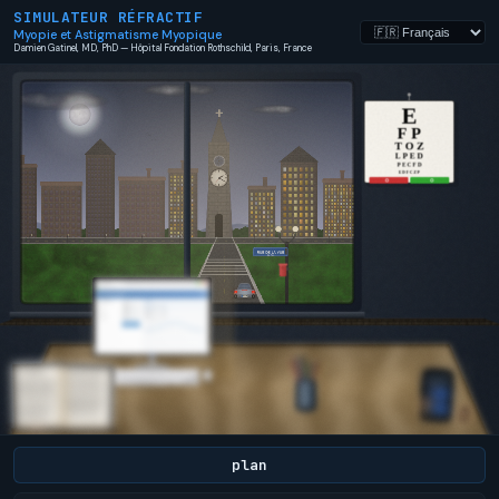
SIMULATEUR RÉFRACTIF
Myopie et Astigmatisme Myopique
Damien Gatinel, MD, PhD — Hôpital Fondation Rothschild, Paris, France
plan