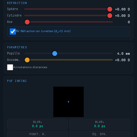
RÉFRACTION
+0.00 D
Sphère
+0.00 D
Cylindre
0
Axe
👓 Réfraction en lunettes (d
=12 mm)
v
PARAMÈTRES
4.0 mm
Pupille
+0.00 D
Accomm.
Annotations distances
PSF INFINI
BLUR₁
BLUR₂
0.0 px
0.0 px
PUNCT. R.
ÉQ. SPH.