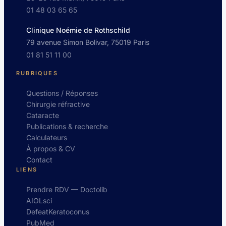
01 48 03 65 65
Clinique Noémie de Rothschild
79 avenue Simon Bolivar, 75019 Paris
01 81 51 11 00
RUBRIQUES
Questions / Réponses
Chirurgie réfractive
Cataracte
Publications & recherche
Calculateurs
À propos & CV
Contact
LIENS
Prendre RDV — Doctolib
AIOLsci
DefeatKeratoconus
PubMed