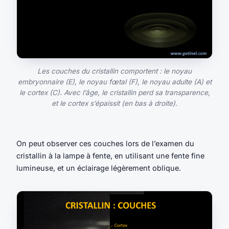
Les couches du cristallin comportent : le noyau
embryonnaire (E), le noyau fœtal (F), le noyau adulte (A) et
le cortex (C). Avec l’âge, le cristallin perd sa transparence,
et le cortex s’épaissit (en bas à droite).
On peut observer ces couches lors de l’examen du
cristallin à la lampe à fente, en utilisant une fente fine
lumineuse, et un éclairage légèrement oblique.