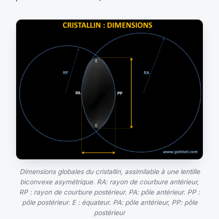
Dimensions globales du cristallin, assimilable à une lentille
biconvexe asymétrique. RA: rayon de courbure antérieur,
RP : rayon de courbure postérieur. PA: pôle antérieur. PP :
pôle postérieur. E : équateur. PA: pôle antérieur, PP: pôle
postérieur