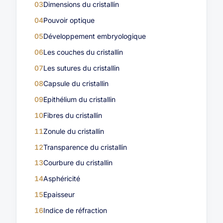
03
Dimensions du cristallin
04
Pouvoir optique
05
Développement embryologique
06
Les couches du cristallin
07
Les sutures du cristallin
08
Capsule du cristallin
09
Epithélium du cristallin
10
Fibres du cristallin
11
Zonule du cristallin
12
Transparence du cristallin
13
Courbure du cristallin
14
Asphéricité
15
Epaisseur
16
Indice de réfraction