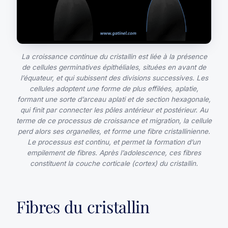
La croissance continue du cristallin est liée à la présence
de cellules germinatives épithéliales, situées en avant de
l’équateur, et qui subissent des divisions successives. Les
cellules adoptent une forme de plus effilées, aplatie,
formant une sorte d’arceau aplati et de section hexagonale,
qui finit par connecter les pôles antérieur et postérieur. Au
terme de ce processus de croissance et migration, la cellule
perd alors ses organelles, et forme une fibre cristallinienne.
Le processus est continu, et permet la formation d’un
empilement de fibres. Après l’adolescence, ces fibres
constituent la couche corticale (cortex) du cristallin.
Fibres du cristallin