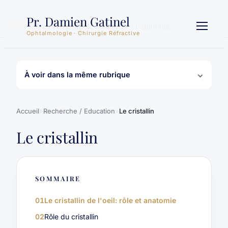
Aller
Pr. Damien Gatinel
au
Le cristallin de l'oeil: rôle et anatomie
SOMMAIRE
contenu
Ophtalmologie · Chirurgie Réfractive
À voir dans la même rubrique
Accueil
»
Recherche / Education
»
Le cristallin
Le cristallin
SOMMAIRE
01
Le cristallin de l'oeil: rôle et anatomie
02
Rôle du cristallin