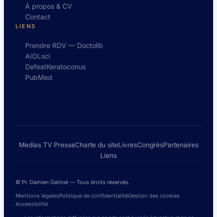
À propos & CV
Contact
LIENS
Prendre RDV — Doctolib
AIOLsci
DefeatKeratoconus
PubMed
Medias TV Presse
Charte du site
Livres
Congrès
Partenaires
Liens
© Pr. Damien Gatinel — Tous droits réservés.
Mentions légales
Politique de confidentialité
Gestion des cookies
Accessibilité