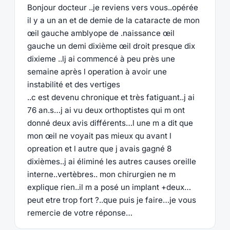
Bonjour docteur ..je reviens vers vous..opérée
il y a un an et de demie de la cataracte de mon
œil gauche amblyope de .naissance œil
gauche un demi dixième œil droit presque dix
dixieme ..lj ai commencé à peu près une
semaine après l operation à avoir une
instabilité et des vertiges
..c est devenu chronique et très fatiguant..j ai
76 an.s…j ai vu deux orthoptistes qui m ont
donné deux avis différents…l une m a dit que
mon œil ne voyait pas mieux qu avant l
opreation et l autre que j avais gagné 8
dixièmes..j ai éliminé les autres causes oreille
interne..vertèbres.. mon chirurgien ne m
explique rien..il m a posé un implant +deux…
peut etre trop fort ?..que puis je faire…je vous
remercie de votre réponse…