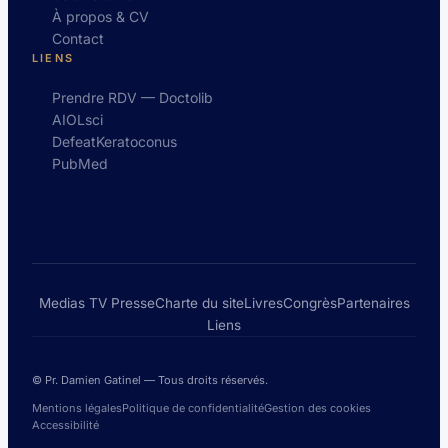
À propos & CV
Contact
LIENS
Prendre RDV — Doctolib
AIOLsci
DefeatKeratoconus
PubMed
Medias TV Presse
Charte du site
Livres
Congrès
Partenaires
Liens
© Pr. Damien Gatinel — Tous droits réservés.
Mentions légales
Politique de confidentialité
Gestion des cookies
Accessibilité