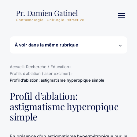
Aller
Pr. Damien Gatinel
au
contenu
Ophtalmologie · Chirurgie Réfractive
À voir dans la même rubrique
Accueil
»
Recherche / Education
»
Profils d’ablation (laser excimer)
»
Profil d’ablation: astigmatisme hyperopique simple
Profil d’ablation:
astigmatisme hyperopique
simple
En présence d’un
astigmatisme
hypermétropique pur, le