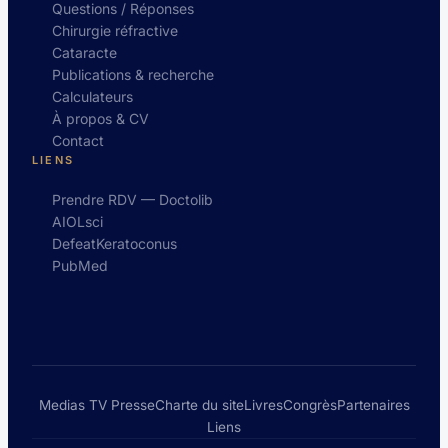
Questions / Réponses
Chirurgie réfractive
Cataracte
Publications & recherche
Calculateurs
À propos & CV
Contact
LIENS
Prendre RDV — Doctolib
AIOLsci
DefeatKeratoconus
PubMed
Medias TV Presse
Charte du site
Livres
Congrès
Partenaires
Liens