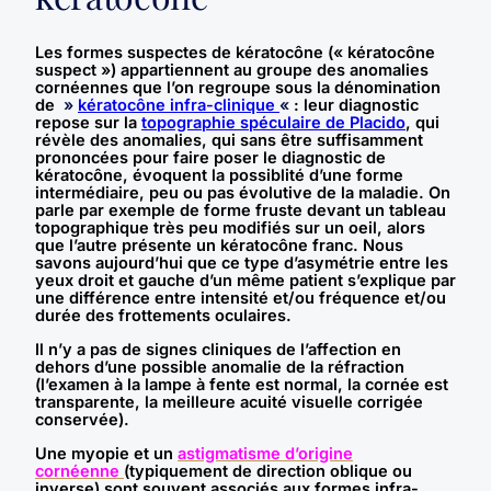
Les formes suspectes de kératocône (« kératocône
suspect ») appartiennent au groupe des anomalies
cornéennes que l’on regroupe sous la dénomination
de
»
kératocône infra-clinique
«
: leur diagnostic
repose sur la
topographie spéculaire de Placido
, qui
révèle des anomalies, qui sans être suffisamment
prononcées pour faire poser le diagnostic de
kératocône, évoquent la possiblité d’une
forme
intermédiaire, peu ou pas évolutive de la maladie
. On
parle par exemple de forme fruste devant un tableau
topographique très peu modifiés sur un oeil, alors
que l’autre présente un kératocône franc. Nous
savons aujourd’hui que ce type d’asymétrie entre les
yeux droit et gauche d’un même patient s’explique par
une différence entre intensité et/ou fréquence et/ou
durée des frottements oculaires.
Il n’y a pas de signes cliniques de l’affection en
dehors d’une possible anomalie de la réfraction
(l’examen à la lampe à fente est normal, la cornée est
transparente, la meilleure acuité visuelle corrigée
conservée).
Une myopie et un
astigmatisme d’origine
cornéenne
(typiquement de direction oblique ou
inverse) sont souvent associés aux formes infra-