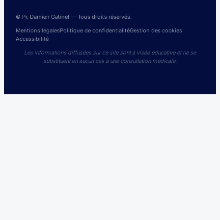
© Pr. Damien Gatinel — Tous droits réservés.
Mentions légales
Politique de confidentialité
Gestion des cookies
Accessibilité
Les informations diffusées sur ce site sont à visée éducative et ne se
substituent en aucun cas à une consultation médicale.