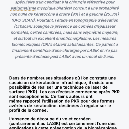
spéculaire d’un candidat à la chirurgie réfractive pour
astigmatisme
myopique bilatéral conclut à une probabilité
non nulle de kératocône à droite (9%) et à gauche (25.3%)
(OPD SCAN). Pourtant, l’étude en topographie d’élévation
(Orbscan) souligne la présence de cornées d’épaisseur
normales, certes cambrées, mais sans asymétrie majeure,
et surtout un excellent énantiomorphisme. Les mesures
biomécaniques (ORA) étaient satisfaisantes. Ce patient a
finalement bénéficié d’une chirurgie par
LASIK
et n’a pas
présenté d’ectasie post LASIK avec un recul de 5 ans.
Dans de nombreuses situations où l’on constate une
suspicion de kératocône infraclinique, il existe une
possibilité de réaliser une technique de laser de
surface (PKR). Les cas d’ectasie cornéenne après PKR
sont exceptionnels. Certains auteurs ont
même rapporté l’utilisation de PKR pour des formes
avérées de kératocône, destinées à régulariser le
profil de la cornée.
L’absence de découpe du volet cornéen
(contrairement au LASIK) est certainement l’une des
explications à cette préservation de la biomécanique