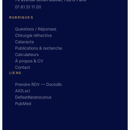
01 81 51 11 00
RUBRIQUES
Questions / Réponses
Chirurgie réfractive
Cataracte
Publications & recherche
Calculateurs
À propos & CV
Contact
LIENS
Prendre RDV — Doctolib
AIOLsci
DefeatKeratoconus
PubMed