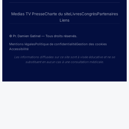
Medias TV Presse
Charte du site
Livres
Congrès
Partenaires
Liens
© Pr. Damien Gatinel — Tous droits réservés.
Mentions légales
Politique de confidentialité
Gestion des cookies
Accessibilité
Les informations diffusées sur ce site sont à visée éducative et ne se
substituent en aucun cas à une consultation médicale.