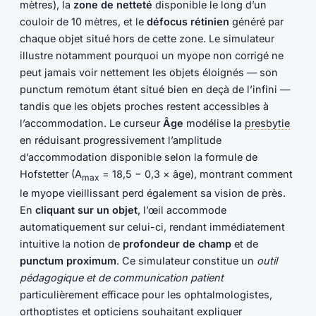
mètres), la
zone de netteté
disponible le long d’un
couloir de 10 mètres, et le
défocus rétinien
généré par
chaque objet situé hors de cette zone. Le simulateur
illustre notamment pourquoi un myope non corrigé ne
peut jamais voir nettement les objets éloignés — son
punctum remotum étant situé bien en deçà de l’infini —
tandis que les objets proches restent accessibles à
l’accommodation. Le curseur
Âge
modélise la
presbytie
en réduisant progressivement l’amplitude
d’accommodation disponible selon la formule de
Hofstetter (A
= 18,5 − 0,3 × âge), montrant comment
max
le myope vieillissant perd également sa vision de près.
En
cliquant sur un objet
, l’œil accommode
automatiquement sur celui-ci, rendant immédiatement
intuitive la notion de
profondeur de champ
et de
punctum proximum
. Ce simulateur constitue un
outil
pédagogique et de communication patient
particulièrement efficace pour les ophtalmologistes,
orthoptistes et opticiens souhaitant expliquer