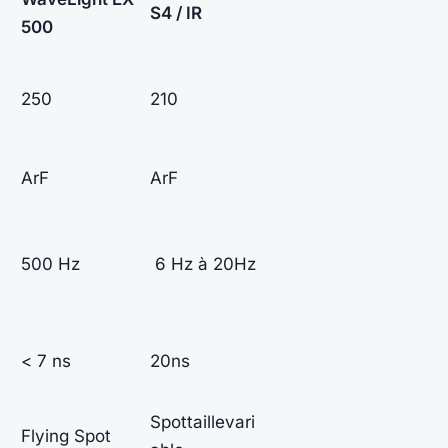
S4 / IR
500
250
210
ArF
ArF
500 Hz
6 Hz à 20Hz
< 7 ns
20ns
Spottaillevari
Flying Spot