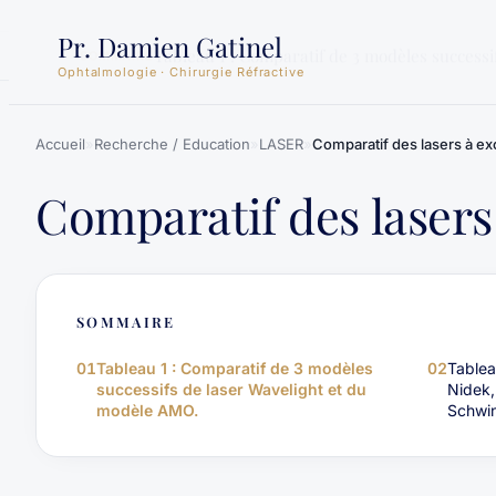
Aller
Pr. Damien Gatinel
au
Tableau 1 : Comparatif de 3 modèles successi
SOMMAIRE
Ophtalmologie · Chirurgie Réfractive
contenu
Accueil
»
Recherche / Education
»
LASER
»
Comparatif des lasers à e
Comparatif des lasers
SOMMAIRE
01
Tableau 1 : Comparatif de 3 modèles
02
Tablea
successifs de laser Wavelight et du
Nidek,
modèle AMO.
Schwi