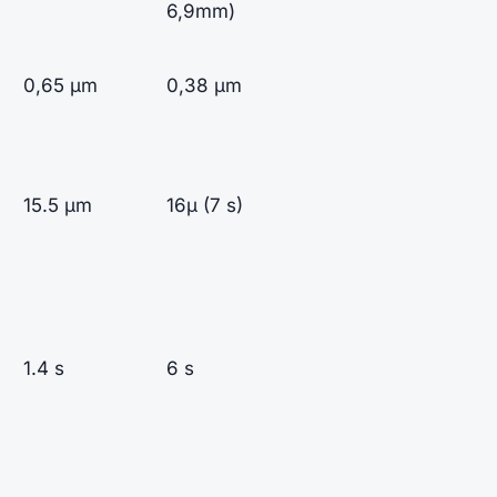
6,9mm)
0,65 µm
0,38 µm
15.5 µm
16µ (7 s)
1.4 s
6 s