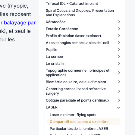
Trifocal IOL – Cataract implant
ve (
myopie
,
Spiral Optics and Dioptres: Presentation
lles reposent
and Explanations
Kératocône
ar
balayage par
Ectasie Cornéenne
), et seul le
Profils d’ablation (laser excimer)
our les
Axes et angles remarquables de l’oeil
Pupille
La cornée
Le cristallin
Topographie cornéenne : principes et
applications
Biométrie oculaire, calcul d’implant
Centering corneal based refractive
surgery
Optique paraxiale et points cardinaux
LASER
Laser excimer: flying spots
Comparatif des lasers à excimère
Particularités de la lumière LASER