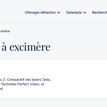
fs de laser Wavelight et du modèle AMO.
Chirurgie réfractive
Cataracte
Recherch
xcimère
 à excimère
u 2: Comparatif des lasers Zeiss,
 Technolas Perfect Vision, et
nd