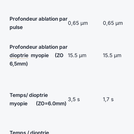
Profondeur ablation
par
0,65 µm
0,65 µm
pulse
Profondeur ablation
par
dioptrie
myopie
(ZO
15.5 µm
15.5 µm
6,5mm)
Temps/ dioptrie
3,5 s
1,7 s
myopie (ZO=6.0mm)
Temps / dioptrie