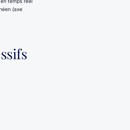
 en temps reel
rnéen (axe
ssifs