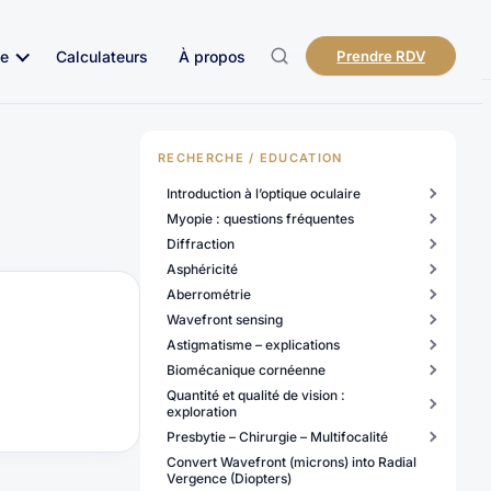
e
Calculateurs
À propos
Prendre RDV
RECHERCHE / EDUCATION
Introduction à l’optique oculaire
Myopie : questions fréquentes
Diffraction
Asphéricité
Aberrométrie
Wavefront sensing
Astigmatisme – explications
Biomécanique cornéenne
Quantité et qualité de vision :
exploration
Presbytie – Chirurgie – Multifocalité
Convert Wavefront (microns) into Radial
Vergence (Diopters)