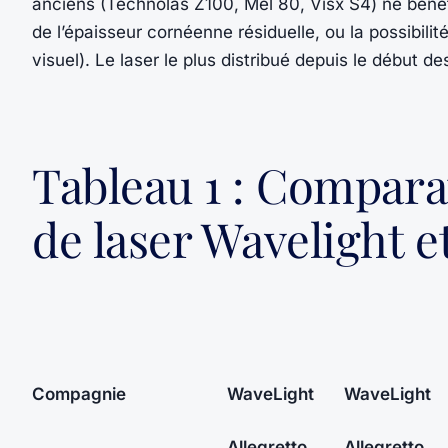
anciens (Technolas Z100, Mel 80, Visx S4) ne béné
de l’épaisseur cornéenne résiduelle, ou la possibili
visuel). Le laser le plus distribué depuis le début 
Tableau 1 : Compara
de laser Wavelight 
Compagnie
WaveLight
WaveLight
Allegretto
Allegretto