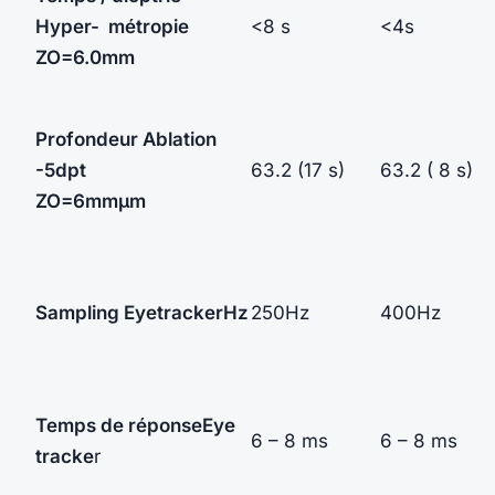
Hyper- métropie
<8 s
<4s
ZO=6.0mm
Profondeur Ablation
-5dpt
63.2 (17 s)
63.2 ( 8 s)
ZO=6mm
µm
Sampling Eyetracker
Hz
250Hz
400Hz
Temps de réponse
Eye
6 – 8 ms
6 – 8 ms
tracke
r