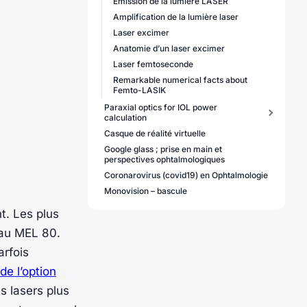
Emission de la lumière LASER
Amplification de la lumière laser
Laser excimer
Anatomie d’un laser excimer
Laser femtoseconde
Remarkable numerical facts about
Femto-LASIK
Paraxial optics for IOL power
calculation
Casque de réalité virtuelle
Google glass ; prise en main et
perspectives ophtalmologiques
Coronarovirus (covid19) en Ophtalmologie
Monovision – bascule
t. Les plus
 au MEL 80.
arfois
de l’option
s lasers plus