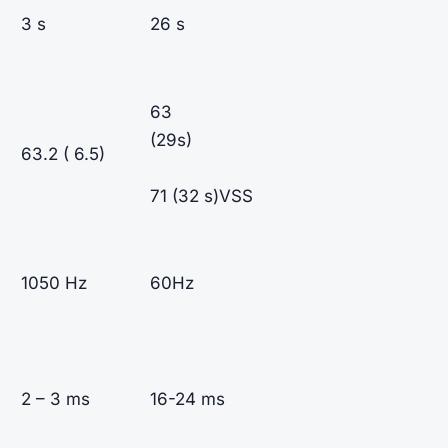
3 s
26 s
63
(29s)
63.2 ( 6.5)
71 (32 s)VSS
1050 Hz
60Hz
2 – 3 ms
16-24 ms