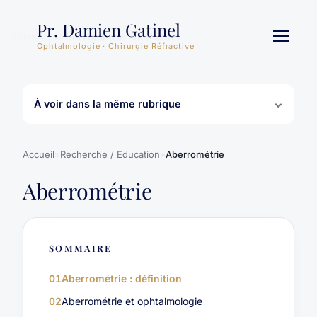
Aller
Pr. Damien Gatinel
au
Aberrométrie : définition
SOMMAIRE
contenu
Ophtalmologie · Chirurgie Réfractive
À voir dans la même rubrique
Accueil
»
Recherche / Education
»
Aberrométrie
Aberrométrie
SOMMAIRE
01
Aberrométrie : définition
02
Aberrométrie et ophtalmologie