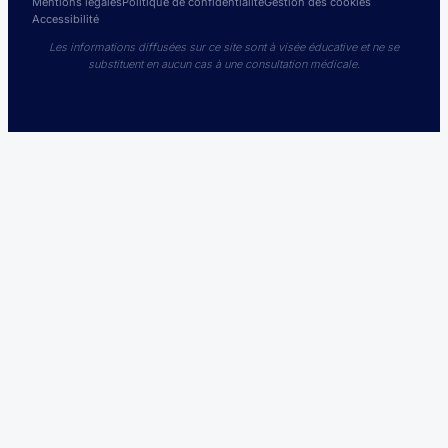
Mentions légales
Politique de confidentialité
Gestion des cookies
Accessibilité
Les informations diffusées sur ce site sont à visée éducative et ne se
substituent en aucun cas à une consultation médicale.