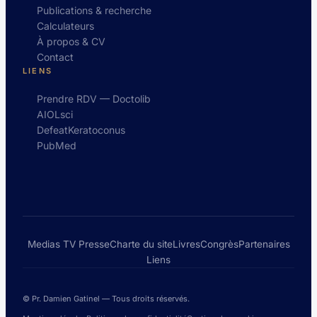
Publications & recherche
Calculateurs
À propos & CV
Contact
LIENS
Prendre RDV — Doctolib
AIOLsci
DefeatKeratoconus
PubMed
Medias TV Presse
Charte du site
Livres
Congrès
Partenaires
Liens
© Pr. Damien Gatinel — Tous droits réservés.