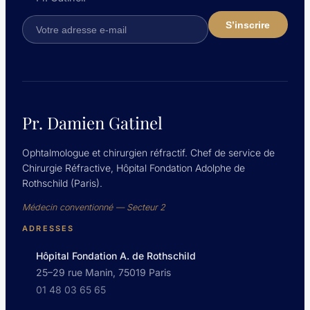
small
aperture
corneal
inlay.
J
Cataract
Refract
Surg
Pr. Damien Gatinel
2012,
38(12)
Ophtalmologue et chirurgien réfractif. Chef de service de
2186-
Chirurgie Réfractive, Hôpital Fondation Adolphe de
91
Rothschild (Paris).
Médecin conventionné — Secteur 2
ADRESSES
Hôpital Fondation A. de Rothschild
25–29 rue Manin, 75019 Paris
01 48 03 65 65