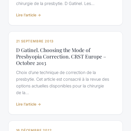
chirurgie de la presbytie. D Gatinel. Les…
:
Lire l’article →
D
Gatinel.
Les
inlays
21 SEPTEMBRE 2013
cornéens
D Gatinel. Choosing the Mode of
dans
Presbyopia Correction. CRST Europe –
la
Octobre 2013
chirurgie
de
Choix d’une technique de correction de la
la
presbytie. Cet article est consacré à la revue des
presbytie.
options actuelles disponibles pour la chirurgie
Réalités
de la…
Ophtalmologiques,
Novembre
:
Lire l’article →
2013
D
Gatinel.
Choosing
the
16 DÉCEMBRE 2012