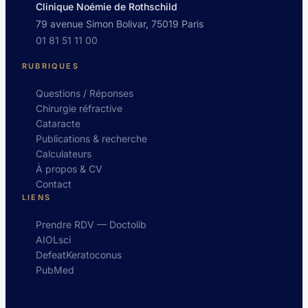
Clinique Noémie de Rothschild
79 avenue Simon Bolivar, 75019 Paris
01 81 51 11 00
RUBRIQUES
Questions / Réponses
Chirurgie réfractive
Cataracte
Publications & recherche
Calculateurs
À propos & CV
Contact
LIENS
Prendre RDV — Doctolib
AIOLsci
DefeatKeratoconus
PubMed