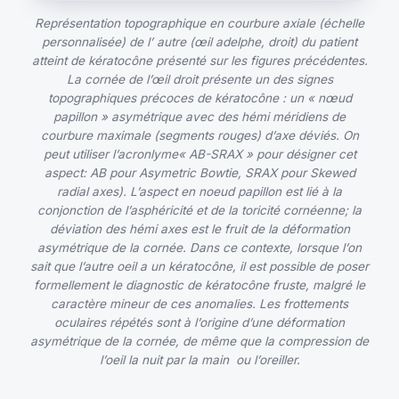
Représentation topographique en courbure axiale (échelle
personnalisée) de l’ autre (œil adelphe, droit) du patient
atteint de kératocône présenté sur les figures précédentes.
La cornée de l’œil droit présente un des signes
topographiques précoces de kératocône : un « nœud
papillon » asymétrique avec des hémi méridiens de
courbure maximale (segments rouges) d’axe déviés. On
peut utiliser l’acronlyme« AB-SRAX » pour désigner cet
aspect: AB pour Asymetric Bowtie, SRAX pour Skewed
radial axes). L’aspect en noeud papillon est lié à la
conjonction de l’asphéricité et de la toricité cornéenne; la
déviation des hémi axes est le fruit de la déformation
asymétrique de la cornée. Dans ce contexte, lorsque l’on
sait que l’autre oeil a un kératocône, il est possible de poser
formellement le diagnostic de kératocône fruste, malgré le
caractère mineur de ces anomalies. Les frottements
oculaires répétés sont à l’origine d’une déformation
asymétrique de la cornée, de même que la compression de
l’oeil la nuit par la main ou l’oreiller.