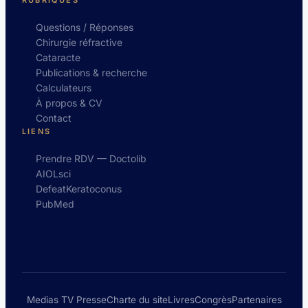
Questions / Réponses
Chirurgie réfractive
Cataracte
Publications & recherche
Calculateurs
À propos & CV
Contact
LIENS
Prendre RDV — Doctolib
AIOLsci
DefeatKeratoconus
PubMed
Medias TV Presse
Charte du site
Livres
Congrès
Partenaires