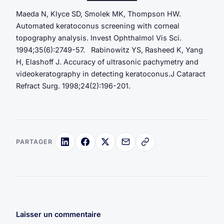
Maeda N, Klyce SD, Smolek MK, Thompson HW.
Automated keratoconus screening with corneal
topography analysis. Invest Ophthalmol Vis Sci.
1994;35(6):2749-57. Rabinowitz YS, Rasheed K, Yang
H, Elashoff J. Accuracy of ultrasonic pachymetry and
videokeratography in detecting keratoconus.J Cataract
Refract Surg. 1998;24(2):196-201.
PARTAGER
Laisser un commentaire