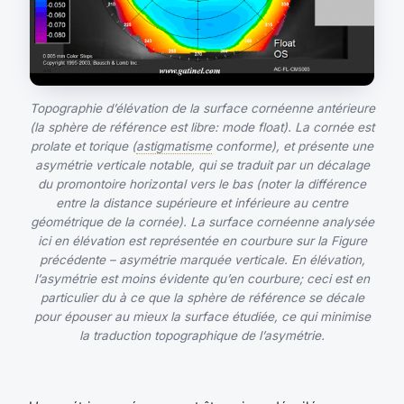
Topographie d’élévation de la surface cornéenne antérieure
(la sphère de référence est libre: mode float). La cornée est
prolate et torique (
astigmatisme
conforme), et présente une
asymétrie verticale notable, qui se traduit par un décalage
du promontoire horizontal vers le bas (noter la différence
entre la distance supérieure et inférieure au centre
géométrique de la cornée). La surface cornéenne analysée
ici en élévation est représentée en courbure sur la Figure
précédente – asymétrie marquée verticale. En élévation,
l’asymétrie est moins évidente qu’en courbure; ceci est en
particulier du à ce que la sphère de référence se décale
pour épouser au mieux la surface étudiée, ce qui minimise
la traduction topographique de l’asymétrie.