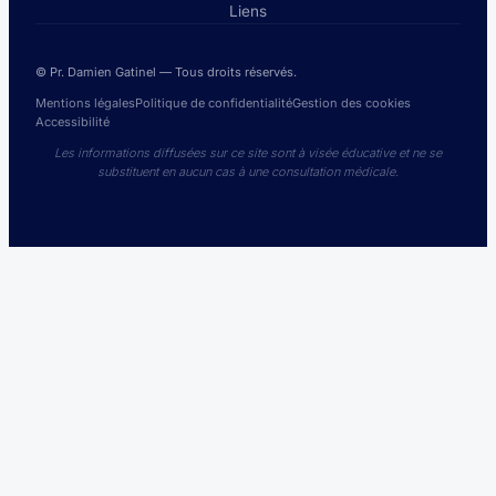
Liens
© Pr. Damien Gatinel — Tous droits réservés.
Mentions légales
Politique de confidentialité
Gestion des cookies
Accessibilité
Les informations diffusées sur ce site sont à visée éducative et ne se
substituent en aucun cas à une consultation médicale.