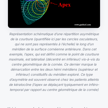
Représentation schématique d’une répartition asymétrique
de la courbure (quantifiée ici par les cercles osculateurs,
qui ne sont pas représentés à l’échelle) le long d’un
méridien de la surface cornéenne antérieure. Dans cet
exemple, l’apex, qui est défini comme le point de courbure
maximale, est latéralisé (décentré en inférieur) vis-à-vis du
centre géométrique de la cornée. Ce dernier marque la
démarcation entre les deux hémi méridiens (supérieur et
inférieur) constitutifs du méridien exploré. Ce type
d’asymétrie est souvent observé chez les patients atteints
de kératocône (l’apex se déplaçant typiquement en inféro-
temporal par rapport au centre géométrique de la cornée)