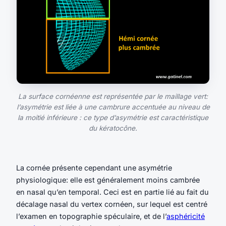
La surface cornéenne est représentée par le maillage vert:
l’asymétrie est liée à une cambrure accentuée au niveau de
la moitié inférieure : ce type d’asymétrie est caractéristique
du kératocône.
La cornée présente cependant une asymétrie
physiologique: elle est généralement moins cambrée
en nasal qu’en temporal. Ceci est en partie lié au fait du
décalage nasal du vertex cornéen, sur lequel est centré
l’examen en topographie spéculaire, et de l’
asphéricité