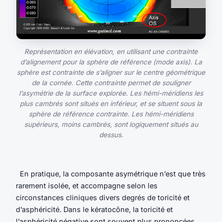
Représentation en élévation, en utilisant une contrainte
d’alignement pour la sphère de référence (mode axis). La
sphère est contrainte de s’aligner sur le centre géométrique
de la cornée. Cette contrainte permet de souligner
l’asymétrie de la surface explorée. Les hémi-méridiens les
plus cambrés sont situés en inférieur, et se situent sous la
sphère de référence contrainte. Les hémi-méridiens
supérieurs, moins cambrés, sont logiquement situés au
dessus.
En pratique, la composante asymétrique n’est que très
rarement isolée, et accompagne selon les
circonstances cliniques divers degrés de toricité et
d’asphéricité. Dans le kératocône, la toricité et
l’asphéricité négative sont souvent plus prononcées