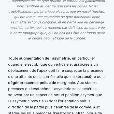
L’asphéricité est de type prolate, la cornée est globalement
plus cambrée au centre que vers les bords. Noter
l’aplatissement périphérique plus marqué en nasal (flèche),
qui provoque une asymétrie de type horizontal: cette
asymétrie est physiologique, et en partie liée au décalage
nasal du vertex, qui correspond par définition au centre de
la carte topographique, qui ne doit pas être confondu avec
le centre géométrique de la cornée.
Toute
augmentation de l’asymétrie
, en particulier
quand elle est oblique ou verticale et associée à un
déplacement de l’apex doit faire suspecter la présence
d’une atteinte de la cornée telle que le
kératocône
ou la
dégénérescence pellucide marginale
. Aux stades
précoces du kératocône, l’asymétrie se caractérise
souvent par un aspect de nœud papillon asymétrique
(« asymetric bow tie ») dont l’orientation suit la
direction de la partie plus cambrée de la cornée. Aux
stades les plus précoces (kératocône infraclinique de