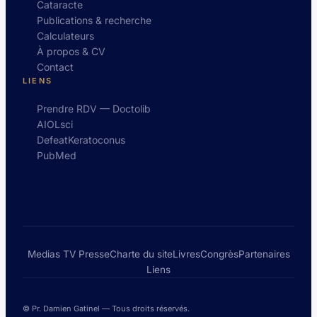
Cataracte
Publications & recherche
Calculateurs
À propos & CV
Contact
LIENS
Prendre RDV — Doctolib
AIOLsci
DefeatKeratoconus
PubMed
Medias TV Presse
Charte du site
Livres
Congrès
Partenaires
Liens
© Pr. Damien Gatinel — Tous droits réservés.