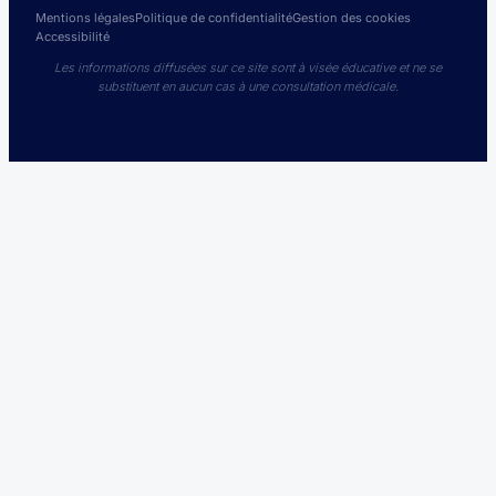
Mentions légales
Politique de confidentialité
Gestion des cookies
Accessibilité
Les informations diffusées sur ce site sont à visée éducative et ne se
substituent en aucun cas à une consultation médicale.