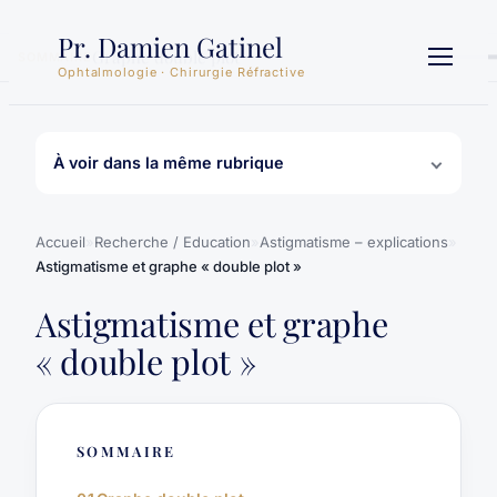
Aller
Pr. Damien Gatinel
au
Graphe double plot
SOMMAIRE
contenu
Ophtalmologie · Chirurgie Réfractive
À voir dans la même rubrique
Accueil
»
Recherche / Education
»
Astigmatisme – explications
»
Astigmatisme et graphe « double plot »
Astigmatisme et graphe
« double plot »
SOMMAIRE