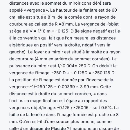
distances avec le sommet du miroir considéré sera
appelé « vergence ». La hauteur de la fenêtre est de 60
cm, elle est situé à 8 m de la cornée dont le rayon de
courbure apical est de R =8 mm. La vergence de l’objet
st égale à V = 1/-8 m = -0.125 D (le signe négatif est lié
à la convention qui fait que l’on mesure les distances
algébriques en positif vers la droite, négatif vers la
gauche). Le foyer du miroir est situé à la moité du rayon
de courbure (4 mm en arrière du sommet cornéen). La
puissance du miroir est 1/-0.004= 250 D. On déduit la
vergence de l’image: -250 D + – 0.125D = -250.125 D.
La position de l’image est donnée par l’inverse de la
vergence: -1/-250.125 = 0.00399 = 3.99 mm. Cette
distance est à droite du sommet cornéen, « dans
l’oeil ». La magnification est égale au rapport des
vergences objet/image: -0.125 / -250.16 −soit 0.5%. La
taille de la fenêtre dans l’image formée est proche de 3
mm. Qu’en est-il d’une source plus proche, comme
celle d’un
disque de Placido
? Imaginons un disque de