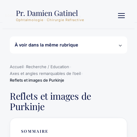
Aller
Pr. Damien Gatinel
au
Etude des reflets oculaires
SOMMAIRE
contenu
Ophtalmologie · Chirurgie Réfractive
À voir dans la même rubrique
Accueil
»
Recherche / Education
»
Axes et angles remarquables de l’oeil
»
Reflets et images de Purkinje
Reflets et images de
Purkinje
SOMMAIRE