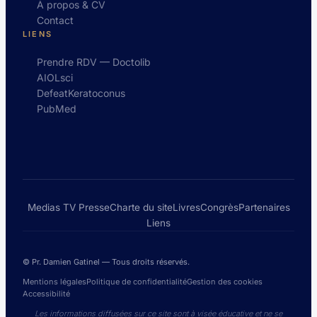
À propos & CV
Contact
LIENS
Prendre RDV — Doctolib
AIOLsci
DefeatKeratoconus
PubMed
Medias TV Presse
Charte du site
Livres
Congrès
Partenaires
Liens
© Pr. Damien Gatinel — Tous droits réservés.
Mentions légales
Politique de confidentialité
Gestion des cookies
Accessibilité
Les informations diffusées sur ce site sont à visée éducative et ne se