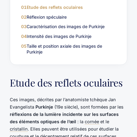
01
Etude des reflets oculaires
02
Réflexion spéculaire
03
Caractérisation des images de Purkinje
04
Intensité des images de Purkinje
05
Taille et position axiale des images de
Purkinje
Etude des reflets oculaires
Ces images, décrites par l’anatomiste tchèque Jan
Evangelista
Purkinje
(19e siècle), sont formées par les
réflexions de la lumière incidente sur les surfaces
des éléments optiques de l’œil
: la
cornée
et le
cristallin
. Elles peuvent être utilisées pour étudier la
courbure et le décentrement relatif de ces surfaces