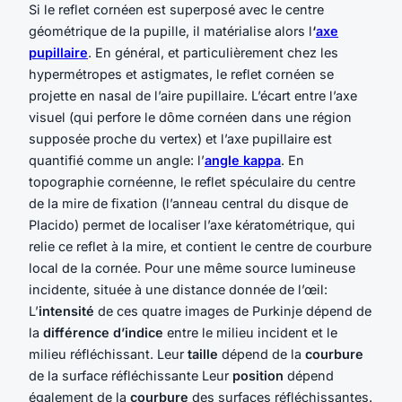
Si le reflet cornéen est superposé avec le centre
géométrique de la pupille, il matérialise alors l
‘
axe
pupillaire
. En général, et particulièrement chez les
hypermétropes et astigmates, le reflet cornéen se
projette en nasal de l’aire pupillaire. L’écart entre l’axe
visuel (qui perfore le dôme cornéen dans une région
supposée proche du vertex) et l’axe pupillaire est
quantifié comme un angle: l’
angle kappa
. En
topographie cornéenne, le reflet spéculaire du centre
de la mire de fixation (l’anneau central du disque de
Placido) permet de localiser l’axe kératométrique, qui
relie ce reflet à la mire, et contient le centre de courbure
local de la cornée. Pour une même source lumineuse
incidente, située à une distance donnée de l’œil:
L’
intensité
de ces quatre images de Purkinje dépend de
la
différence d’indice
entre le milieu incident et le
milieu réfléchissant. Leur
taille
dépend de la
courbure
de la surface réfléchissante Leur
position
dépend
également de la
courbure
des surfaces réfléchissantes.