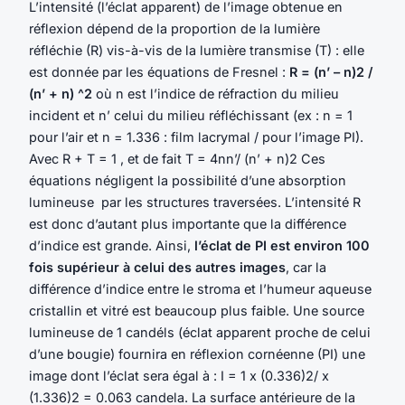
L’intensité (l’éclat apparent) de l’image obtenue en
réflexion dépend de la proportion de la lumière
réfléchie (R) vis-à-vis de la lumière transmise (T) : elle
est donnée par les équations de Fresnel :
R = (n’ – n)2 /
(n’ + n) ^2
où n est l’indice de réfraction du milieu
incident et n’ celui du milieu réfléchissant (ex : n = 1
pour l’air et n = 1.336 : film lacrymal / pour l’image PI).
Avec R + T = 1 , et de fait T = 4nn’/ (n’ + n)2 Ces
équations négligent la possibilité d’une absorption
lumineuse par les structures traversées. L’intensité R
est donc d’autant plus importante que la différence
d’indice est grande. Ainsi,
l’éclat de PI est environ 100
fois supérieur à celui des autres images
, car la
différence d’indice entre le stroma et l’humeur aqueuse
cristallin et vitré est beaucoup plus faible. Une source
lumineuse de 1 candéls (éclat apparent proche de celui
d’une bougie) fournira en réflexion cornéenne (PI) une
image dont l’éclat sera égal à : I = 1 x (0.336)2/ x
(1.336)2 = 0.063 candela. La surface antérieure de la