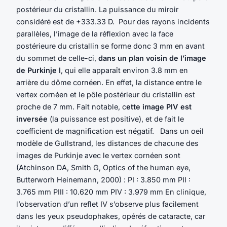
postérieur du cristallin. La puissance du miroir
considéré est de +333.33 D. Pour des rayons incidents
parallèles, l’image de la réflexion avec la face
postérieure du cristallin se forme donc 3 mm en avant
du sommet de celle-ci,
dans un plan voisin de l’image
de Purkinje I
, qui elle apparaît environ 3.8 mm en
arrière du dôme cornéen. En effet, la distance entre le
vertex cornéen et le pôle postérieur du cristallin est
proche de 7 mm. Fait notable, c
ette image PIV est
inversée
(la puissance est positive), et de fait le
coefficient de magnification est négatif. Dans un oeil
modèle de Gullstrand, les distances de chacune des
images de Purkinje avec le vertex cornéen sont
(Atchinson DA, Smith G, Optics of the human eye,
Butterworh Heinemann, 2000) : PI : 3.850 mm PII :
3.765 mm PIII : 10.620 mm PIV : 3.979 mm En clinique,
l’observation d’un reflet IV s’observe plus facilement
dans les yeux pseudophakes, opérés de cataracte, car