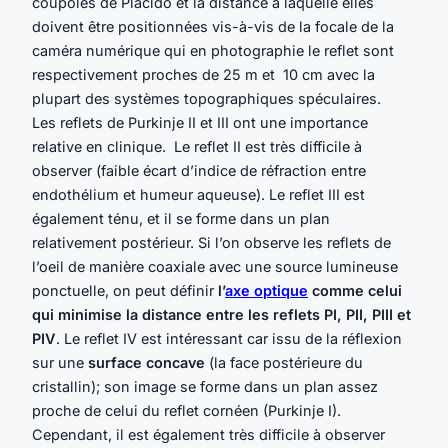
coupoles de Placido et la distance à laquelle elles
doivent être positionnées vis-à-vis de la focale de la
caméra numérique qui en photographie le reflet sont
respectivement proches de 25 m et 10 cm avec la
plupart des systèmes topographiques spéculaires.
Les reflets de Purkinje II et III ont une importance
relative en clinique. Le reflet II est très difficile à
observer (faible écart d’indice de réfraction entre
endothélium et humeur aqueuse). Le reflet III est
également ténu, et il se forme dans un plan
relativement postérieur. Si l’on observe les reflets de
l’oeil de manière coaxiale avec une source lumineuse
ponctuelle, on peut définir
l’
axe optique
comme celui
qui minimise la distance entre les reflets PI, PII, PIII et
PIV
. Le reflet IV est intéressant car issu de la réflexion
sur une
surface concave
(la face postérieure du
cristallin); son image se forme dans un plan assez
proche de celui du reflet cornéen (Purkinje I).
Cependant, il est également très difficile à observer