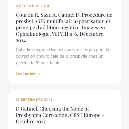
J.
6 DÉCEMBRE 2014
Clinically
Courtin R, Saad A, Gatinel D. Procédure de
Relevant
presbyLASIK multifocal : asphérisation et
Optical
principe d’addition négative. Images en
Properties
Ophtalmologie, Vol VIII n°6, Décembre
of
2014
Bifocal,
Trifocal,
Cet article expose les principes mis en jeu pour la
and
correction chirurgicale de la presbytie chez un
Extended
patient de 51 ans, faible…
Depth
of
:
Lire l’article →
Focus
Courtin
Intraocular
R,
Lenses.
Saad
J
A,
21 SEPTEMBRE 2013
Refract
Gatinel
Surg.
D Gatinel. Choosing the Mode of
D.
20161;32(4):273-
Presbyopia Correction. CRST Europe –
Procédure
80
Octobre 2013
de
presbyLASIK