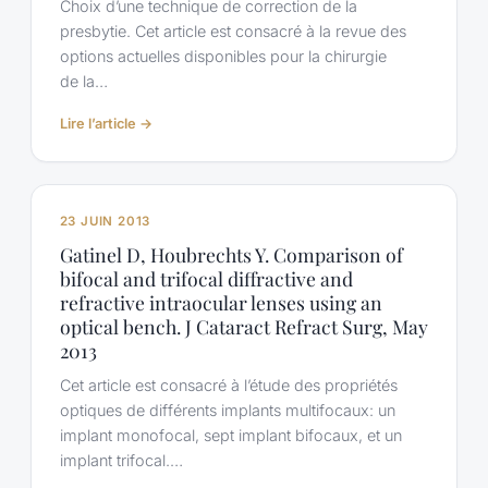
Choix d’une technique de correction de la
multifocal
presbytie. Cet article est consacré à la revue des
:
options actuelles disponibles pour la chirurgie
asphérisation
de la…
et
principe
:
Lire l’article →
d’addition
D
négative.
Gatinel.
Images
Choosing
en
the
23 JUIN 2013
Ophtalmologie,
Mode
Vol
Gatinel D, Houbrechts Y. Comparison of
of
VIII
bifocal and trifocal diffractive and
Presbyopia
n°6,
refractive intraocular lenses using an
Correction.
Décembre
optical bench. J Cataract Refract Surg, May
CRST
2014
2013
Europe
–
Cet article est consacré à l’étude des propriétés
Octobre
optiques de différents implants multifocaux: un
2013
implant monofocal, sept implant bifocaux, et un
implant trifocal.…