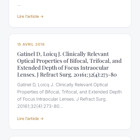
…
:
Lire l’article →
Gatinel
D.
La
multifocalité
15 AVRIL 2016
pour
Gatinel D, Loicq J. Clinically Relevant
les
Optical Properties of Bifocal, Trifocal, and
nuls.
Extended Depth of Focus Intraocular
Réalités
Lenses. J Refract Surg. 20161;32(4):273-80
ophtalmologiques,
mars
Gatinel D, Loicq J. Clinically Relevant Optical
2017
Properties of Bifocal, Trifocal, and Extended Depth
of Focus Intraocular Lenses. J Refract Surg.
20161;32(4):273-80…
:
Lire l’article →
Gatinel
D,
Loicq