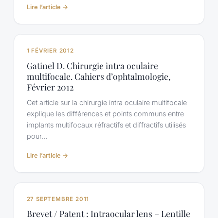
:
Lire l’article →
Gatinel
D,
Houbrechts
Y.
1 FÉVRIER 2012
Comparison
Gatinel D. Chirurgie intra oculaire
of
multifocale. Cahiers d’ophtalmologie,
bifocal
Février 2012
and
trifocal
Cet article sur la chirurgie intra oculaire multifocale
diffractive
explique les différences et points communs entre
and
implants multifocaux réfractifs et diffractifs utilisés
refractive
pour…
intraocular
lenses
:
Lire l’article →
using
Gatinel
an
D.
optical
Chirurgie
bench.
intra
27 SEPTEMBRE 2011
J
oculaire
Cataract
Brevet / Patent : Intraocular lens – Lentille
multifocale.