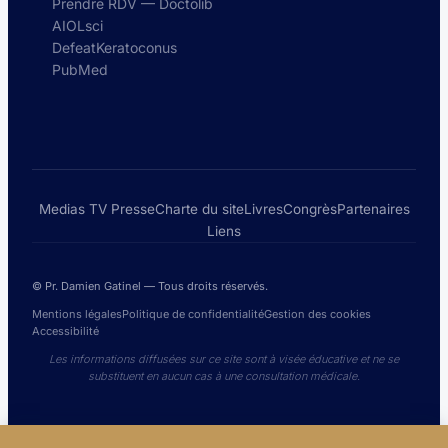
Prendre RDV — Doctolib
AIOLsci
DefeatKeratoconus
PubMed
Medias TV Presse
Charte du site
Livres
Congrès
Partenaires
Liens
© Pr. Damien Gatinel — Tous droits réservés.
Mentions légales
Politique de confidentialité
Gestion des cookies
Accessibilité
Les informations diffusées sur ce site sont à visée éducative et ne se
substituent en aucun cas à une consultation médicale.