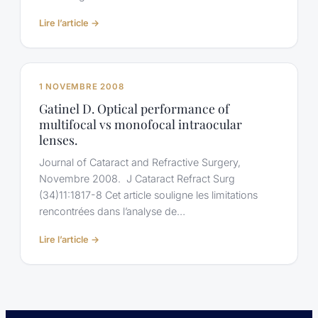
Y,
:
Lire l’article →
Gatinel
Gatinel
D.
D.
Publication
Correction
WO
de
1 NOVEMBRE 2008
2011/092169
la
A1
Gatinel D. Optical performance of
presbytie:
multifocal vs monofocal intraocular
la
lenses.
multifocalité
personnalisée
Journal of Cataract and Refractive Surgery,
grâce
Novembre 2008. J Cataract Refract Surg
aux
(34)11:1817-8 Cet article souligne les limitations
aberrations
rencontrées dans l’analyse de…
optiques
de
:
Lire l’article →
haut
Gatinel
degré
D.
Optical
performance
of