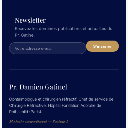
multifocal
vs
monofocal
Newsletter
intraocular
Recevez les dernières publications et actualités du
lenses.
Pr. Gatinel.
Pr. Damien Gatinel
Ophtalmologue et chirurgien réfractif. Chef de service de
Chirurgie Réfractive, Hôpital Fondation Adolphe de
Rothschild (Paris).
Médecin conventionné — Secteur 2