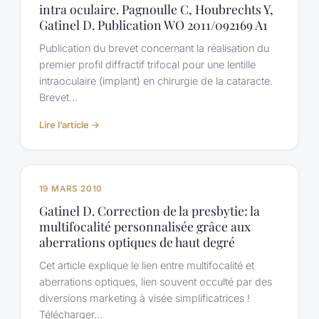
Refract
intra oculaire. Pagnoulle C, Houbrechts Y,
Cahiers
Surg,
Gatinel D. Publication WO 2011/092169 A1
d’ophtalmologie,
May
Février
Publication du brevet concernant la réalisation du
2013
2012
premier profil diffractif trifocal pour une lentille
intraoculaire (implant) en chirurgie de la cataracte.
Brevet…
:
Lire l’article →
Brevet
/
Patent
:
19 MARS 2010
Intraocular
Gatinel D. Correction de la presbytie: la
lens
multifocalité personnalisée grâce aux
–
aberrations optiques de haut degré
Lentille
intra
Cet article explique le lien entre multifocalité et
oculaire.
aberrations optiques, lien souvent occulté par des
Pagnoulle
diversions marketing à visée simplificatrices !
C,
Télécharger…
Houbrechts