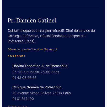
on
Fourth-
Order
Zernike
Pr. Damien Gatinel
Spherical
Aberrations.
Ophtalmologue et chirurgien réfractif. Chef de service de
J
Chirurgie Réfractive, Hôpital Fondation Adolphe de
Refract
Rothschild (Paris).
Surg.
2014;30(10):708-
Médecin conventionné — Secteur 2
715
ADRESSES
Hôpital Fondation A. de Rothschild
25–29 rue Manin, 75019 Paris
01 48 03 65 65
Clinique Noémie de Rothschild
79 avenue Simon Bolivar, 75019 Paris
01 81 51 11 00