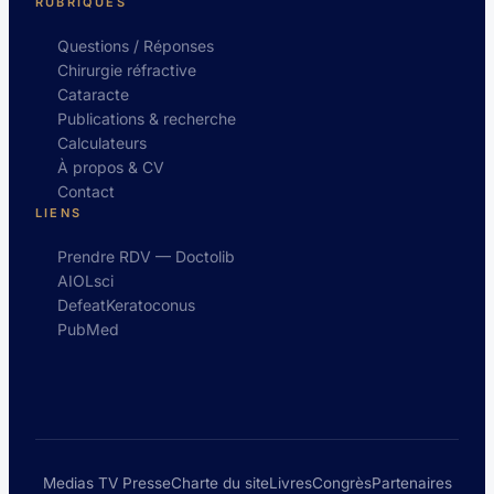
RUBRIQUES
Questions / Réponses
Chirurgie réfractive
Cataracte
Publications & recherche
Calculateurs
À propos & CV
Contact
LIENS
Prendre RDV — Doctolib
AIOLsci
DefeatKeratoconus
PubMed
Medias TV Presse
Charte du site
Livres
Congrès
Partenaires