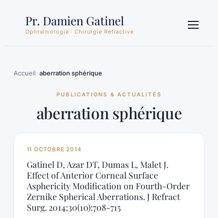
Aller
Pr. Damien Gatinel
au
contenu
Ophtalmologie · Chirurgie Réfractive
Accueil
»
aberration sphérique
PUBLICATIONS & ACTUALITÉS
aberration sphérique
11 OCTOBRE 2014
Gatinel D, Azar DT, Dumas L, Malet J.
Effect of Anterior Corneal Surface
Asphericity Modification on Fourth-Order
Zernike Spherical Aberrations. J Refract
Surg. 2014;30(10):708-715