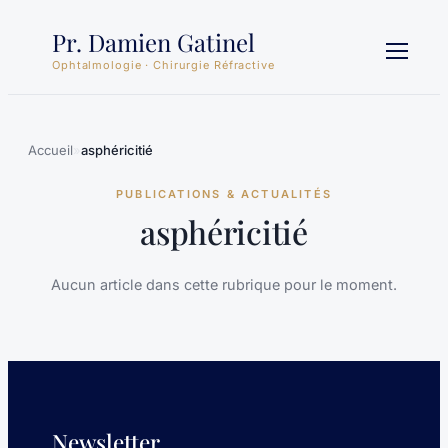
Aller
Pr. Damien Gatinel
au
contenu
Ophtalmologie · Chirurgie Réfractive
Accueil
»
asphéricitié
PUBLICATIONS & ACTUALITÉS
asphéricitié
Aucun article dans cette rubrique pour le moment.
Newsletter