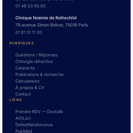
01 48 03 65 65
Clinique Noémie de Rothschild
79 avenue Simon Bolivar, 75019 Paris
01 81 51 11 00
RUBRIQUES
Questions / Réponses
Chirurgie réfractive
Cataracte
Publications & recherche
Calculateurs
À propos & CV
Contact
LIENS
Prendre RDV — Doctolib
AIOLsci
DefeatKeratoconus
PubMed