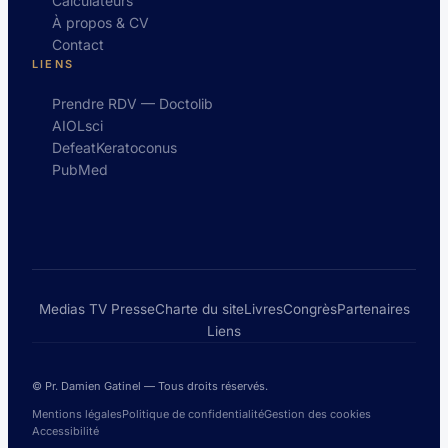
Calculateurs
À propos & CV
Contact
LIENS
Prendre RDV — Doctolib
AIOLsci
DefeatKeratoconus
PubMed
Medias TV Presse
Charte du site
Livres
Congrès
Partenaires
Liens
© Pr. Damien Gatinel — Tous droits réservés.
Mentions légales
Politique de confidentialité
Gestion des cookies
Accessibilité