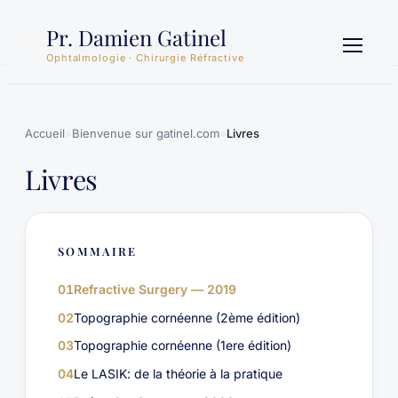
Aller
Pr. Damien Gatinel
au
Refractive Surgery — 2019
SOMMAIRE
contenu
Ophtalmologie · Chirurgie Réfractive
Accueil
»
Bienvenue sur gatinel.com
»
Livres
Livres
SOMMAIRE
01
Refractive Surgery — 2019
02
Topographie cornéenne (2ème édition)
03
Topographie cornéenne (1ere édition)
04
Le LASIK: de la théorie à la pratique