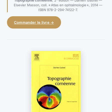
Topographie cornéenne
, 2
édition — Damien Gatinel —
Elsevier Masson, coll. « Atlas en ophtalmologie », 2014 —
ISBN 978-2-294-74122-7.
Commander le livre →