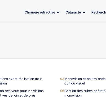
Chirurgie réfractive
Cataracte
Recherch
tions avant réalisation de la
03
Monovision et neutralisatio
sion
du flou visuel
ion des yeux pour les visions
06
Gestion des suites opératoi
tives de loin et de près
monovision