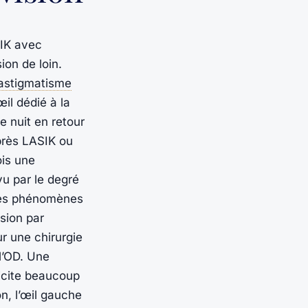
SIK avec
ion de loin.
astigmatisme
œil dédié à la
le nuit en retour
après LASIK ou
ois une
u par le degré
 des phénomènes
sion par
ur une chirurgie
 l’OD. Une
licite beaucoup
on, l’œil gauche