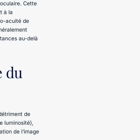
noculaire. Cette
t à la
éo-acuité de
énéralement
stances au-delà
e du
 détriment de
e luminosité),
ation de l’image