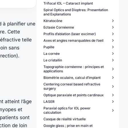
Trifocal IOL – Cataract implant
Spiral Optics and Dioptres: Presentation
and Explanations
Kératocône
d à planifier une
Ectasie Cornéenne
re. Cette
Profils d’ablation (laser excimer)
éfractive telle
Axes et angles remarquables de l’oeil
loin sans
Pupille
La cornée
rection).
Le cristallin
Topographie cornéenne : principes et
applications
Biométrie oculaire, calcul d’implant
Centering corneal based refractive
surgery
Optique paraxiale et points cardinaux
 atteint l’âge
LASER
Paraxial optics for IOL power
 myopes et
calculation
patients sont
Casque de réalité virtuelle
ction de loin
Google glass ; prise en main et