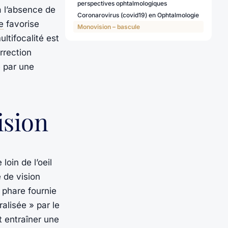
perspectives ophtalmologiques
à l’absence de
Coronarovirus (covid19) en Ophtalmologie
e
favorise
Monovision – bascule
ltifocalité est
rrection
e par une
ision
loin de l’oeil
 de vision
 phare fournie
ralisée » par le
ut entraîner une