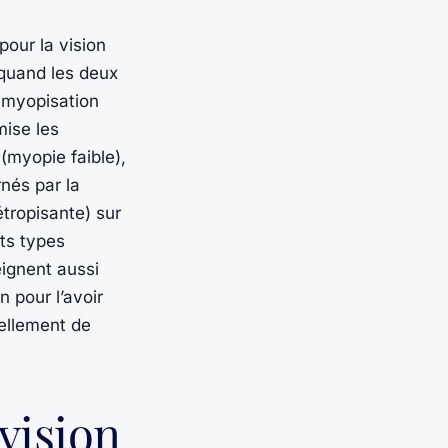
pour la vision
 quand les deux
e myopisation
mise les
 (myopie faible),
nés par la
étropisante) sur
nts types
eignent aussi
n pour l’avoir
tuellement de
vision