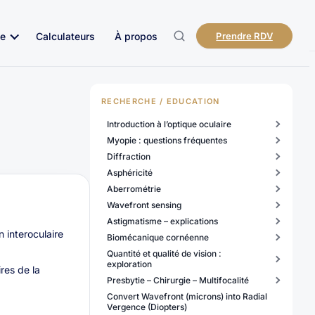
e
Calculateurs
À propos
Prendre RDV
RECHERCHE / EDUCATION
Introduction à l’optique oculaire
Myopie : questions fréquentes
Diffraction
Asphéricité
Aberrométrie
Wavefront sensing
Astigmatisme – explications
n interoculaire
Biomécanique cornéenne
Quantité et qualité de vision :
exploration
res de la
Presbytie – Chirurgie – Multifocalité
Convert Wavefront (microns) into Radial
Vergence (Diopters)