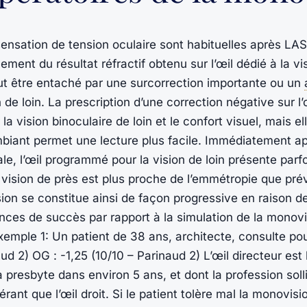
 sensation de tension oculaire sont habituelles après LA
ment du résultat réfractif obtenu sur l’œil dédié à la vis
eut être entaché par une surcorrection importante ou un
n de loin. La prescription d’une correction négative sur l’
a vision binoculaire de loin et le confort visuel, mais el
ambiant permet une lecture plus facile. Immédiatement 
ale, l’œil programmé pour la vision de loin présente parf
vision de près est plus proche de l’emmétropie que prév
sion se constitue ainsi de façon progressive en raison
ances de succès par rapport à la simulation de la monovi
 Exemple 1: Un patient de 38 ans, architecte, consulte po
aud 2) OG : -1,25 (10/10 – Parinaud 2) L’œil directeur est
 presbyte dans environ 5 ans, et dont la profession sol
rant que l’œil droit. Si le patient tolère mal la monovisi