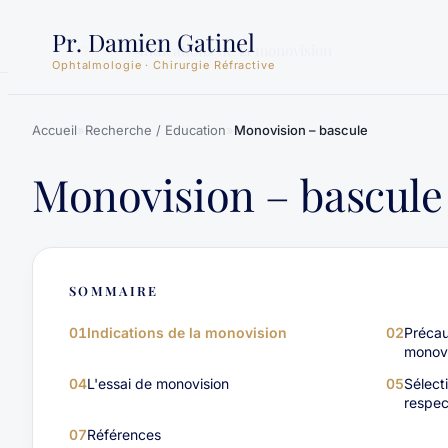
Aller
Pr. Damien Gatinel
au
Indications de la monovision
SOMMAIRE
Ophtalmologie · Chirurgie Réfractive
contenu
Accueil
»
Recherche / Education
»
Monovision – bascule
Monovision – bascule
SOMMAIRE
01
Indications de la monovision
02
Précau
monovi
04
L'essai de monovision
05
Sélect
respec
07
Références