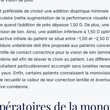
 la vision de près
t préférable de choisir une addition dioptrique minimale 
culaire (nette augmentation de la performance visuelle
re quand l’addition de près dépasse 1,50 D. De plus, un
ion de loin. Ainsi, une addition inférieure à 1,50 D opti
ctive initiale du patient se situe entre –1,00 et –2,50 D
ure unilatérale doit être proposée aux patients concer
ntille de contact correctrice pour la vision de loin (emm
xième œil afin de laisser le choix au patient. Les différe
 souhaitent particulièrement accomplir sans lunettes rens
x yeux. Enfin, certains patients connaissent la monovisio
de recueillir la valeur de leur correction lentille et éven
tive cornéenne.
opératoires de la mono