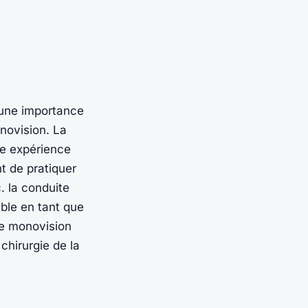
 une importance
onovision. La
ne expérience
nt de pratiquer
. la conduite
ible en tant que
de monovision
 chirurgie de la