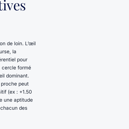
tives
on de loin. L’œil
rse, la
rentiel pour
n cercle formé
’œil dominant.
s proche peut
tif (ex : +1.50
te une aptitude
ur chacun des