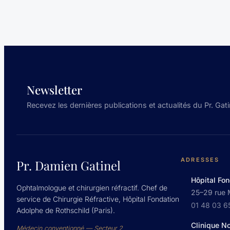
Newsletter
Recevez les dernières publications et actualités du Pr. Gati
ADRESSES
Pr. Damien Gatinel
Hôpital Fon
Ophtalmologue et chirurgien réfractif. Chef de
25–29 rue 
service de Chirurgie Réfractive, Hôpital Fondation
01 48 03 6
Adolphe de Rothschild (Paris).
Clinique N
Médecin conventionné — Secteur 2