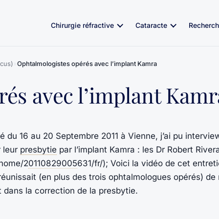
Chirurgie réfractive
Cataracte
Recherch
cus)
»
Ophtalmologistes opérés avec l’implant Kamra
rés avec l’implant Kamr
é du 16 au 20 Septembre 2011 à Vienne, j’ai pu interview
r leur
presbytie
par l’implant Kamra : les Dr Robert River
/home/2
0110829005
631/fr/); Voici la vidéo de cet entret
 réunissait (en plus des trois ophtalmologues opérés) d
t dans la correction de la presbytie.