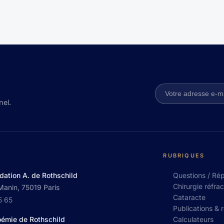
nel.
RUBRIQUES
dation A. de Rothschild
Questions / Ré
Chirurgie réfrac
Manin, 75019 Paris
Cataracte
5 65
Publications & 
Calculateurs
oémie de Rothschild