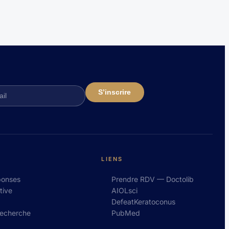
LIENS
ponses
Prendre RDV — Doctolib
tive
AIOLsci
DefeatKeratoconus
recherche
PubMed