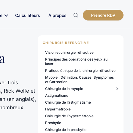
e
Calculateurs
À propos
Prendre RDV
CHIRURGIE RÉFRACTIVE
a
Vision et chirurgie réfractive
Principes des opérations des yeux au
laser
Pratique éthique de la chirurgie réfractive
Myopie : Définition, Causes, Symptômes
er trois
et Correction
Chirurgie de la myopie
a, Rick Wolfe et
Astigmatisme
ien (en anglais),
Chirurgie de l’astigmatisme
e nombreux
Hypermétropie
Chirurgie de l’hypermétropie
Presbytie
Chirurgie de la presbytie