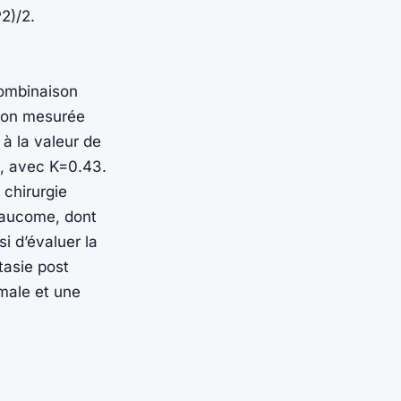
2)/2.
combinaison
ssion mesurée
 à la valeur de
1, avec K=0.43.
 chirurgie
laucome, dont
i d’évaluer la
tasie post
rmale et une