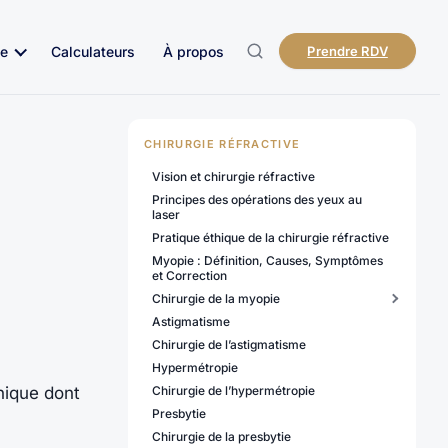
e
Calculateurs
À propos
Prendre RDV
CHIRURGIE RÉFRACTIVE
Vision et chirurgie réfractive
Principes des opérations des yeux au
laser
Pratique éthique de la chirurgie réfractive
Myopie : Définition, Causes, Symptômes
et Correction
Chirurgie de la myopie
Astigmatisme
Chirurgie de l’astigmatisme
Hypermétropie
hique dont
Chirurgie de l’hypermétropie
Presbytie
Chirurgie de la presbytie