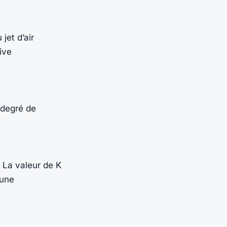
jet d’air
ive
 degré de
 La valeur de K
 une