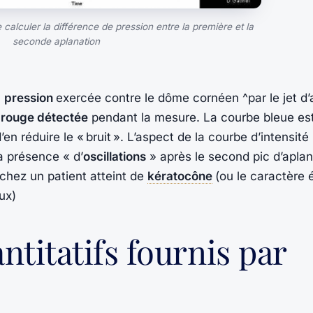
calculer la différence de pression entre la première et la
seconde aplanation
a
pression
exercée contre le dôme cornéen ^par le jet d’a
ra rouge détectée
pendant la mesure. La courbe bleue es
n réduire le « bruit ». L’aspect de la courbe d’intensité
a présence « d’
oscillations
» après le second pic d’aplan
 chez un patient atteint de
kératocône
(ou le caractère 
ux)
ntitatifs fournis par