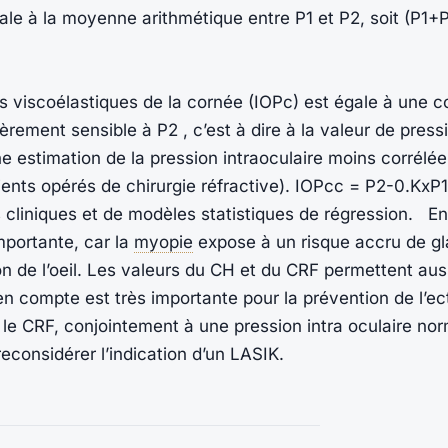
le à la moyenne arithmétique entre P1 et P2, soit (P1+P
s viscoélastiques de la cornée (IOPc) est égale à une 
ulièrement sensible à P2 , c’est à dire à la valeur de pre
ne estimation de la pression intraoculaire moins corrélée
tients opérés de chirurgie réfractive). IOPcc = P2-0.KxP
s cliniques et de modèles statistiques de régression. En
importante, car la
myopie
expose à un risque accru de g
on de l’oeil. Les valeurs du CH et du CRF permettent auss
n compte est très importante pour la prévention de l’ec
 le CRF, conjointement à une pression intra oculaire no
econsidérer l’indication d’un LASIK.