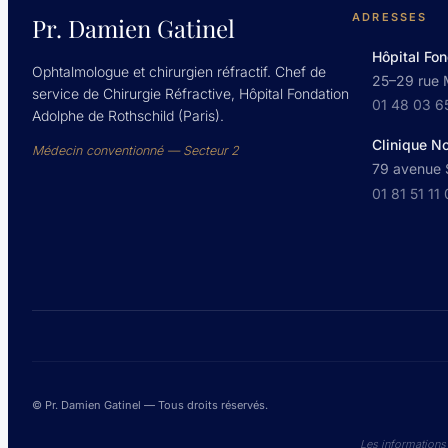
ADRESSES
Pr. Damien Gatinel
Hôpital Fon
Ophtalmologue et chirurgien réfractif. Chef de
25–29 rue 
service de Chirurgie Réfractive, Hôpital Fondation
01 48 03 6
Adolphe de Rothschild (Paris).
Clinique N
Médecin conventionné — Secteur 2
79 avenue S
01 81 51 11
© Pr. Damien Gatinel — Tous droits réservés.
Les informations 