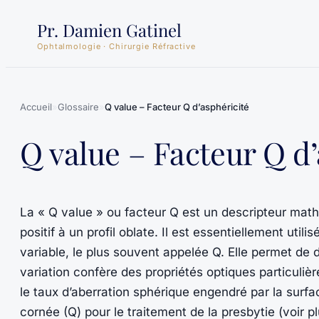
Aller
Pr. Damien Gatinel
au
Ophtalmologie · Chirurgie Réfractive
contenu
Accueil
»
Glossaire
»
Q value – Facteur Q d’asphéricité
Q value – Facteur Q d’
La « Q value » ou facteur Q est un descripteur mathéma
positif à un profil oblate. Il est essentiellement uti
variable, le plus souvent appelée Q. Elle permet de d
variation confère des propriétés optiques particulièr
le taux d’aberration sphérique engendré par la surface
cornée
(Q) pour le traitement de la
presbytie
(voir pl