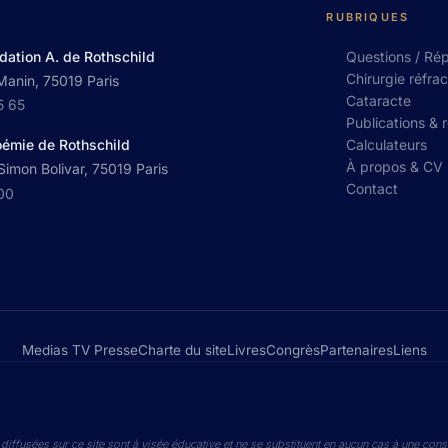
RUBRIQUES
dation A. de Rothschild
Questions / Ré
Chirurgie réfrac
Manin, 75019 Paris
Cataracte
5 65
Publications & 
Calculateurs
oémie de Rothschild
À propos & CV
imon Bolivar, 75019 Paris
Contact
 00
Medias TV Presse
Charte du site
Livres
Congrès
Partenaires
Liens
diffusées sur ce site sont à visée éducative et ne se substituent en aucun cas à une cons