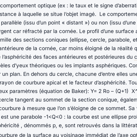
 comportement optique (ex : le taux et le signe d’aberra
istance à laquelle se situe l’objet imagé. Le comporteme
 parallèle (issu d’un point « distant ») ou non (issu d’un
ent car réfracté par la cornée. Le profil d’une surface 
mille des sections coniques (ellipse, cercle, parabole, e
 antérieure de la cornée, car moins éloigné de la réalit
e l’asphéricité des faces antérieures et postérieures du
c
modèles d’yeux théoriques ou les implants asphériques. C
 un plan. En dehors du cercle, chacune d’entre elles un
 rayon de courbure apical et le facteur d’asphéricité. T
ux paramètres (équation de Baker): Y= 2 Ro – (Q+1) X
u cercle tangent au sommet de la section conique, égalem
de courbure à mesure que l’on s’éloigne de ce sommet. Sa 
 est une parabole -1<Q<0 : la courbe est une ellipse pro
héricité , dénommés p, e, sont retrouvés dans la littératu
ourbure de la surface au voisinage immédiat de l’axe opt