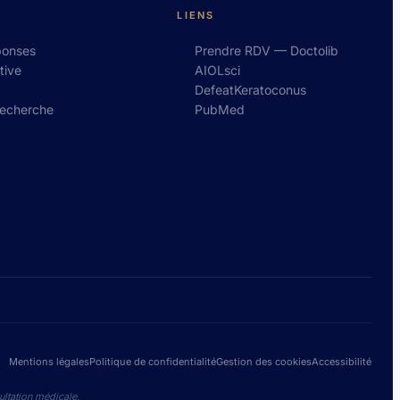
LIENS
ponses
Prendre RDV — Doctolib
tive
AIOLsci
DefeatKeratoconus
recherche
PubMed
Mentions légales
Politique de confidentialité
Gestion des cookies
Accessibilité
ultation médicale.