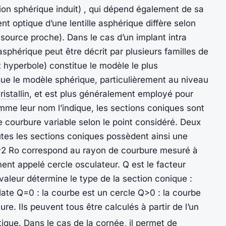
tion sphérique induit) , qui dépend également de sa
nt optique d’une lentille asphérique diffère selon
e source proche). Dans le cas d’un implant intra
asphérique peut être décrit par plusieurs familles de
t hyperbole) constitue le modèle le plus
é que le modèle sphérique, particulièrement au niveau
ristallin
, et est plus généralement employé pour
omme leur nom l’indique, les sections coniques sont
e courbure variable selon le point considéré. Deux
outes les sections coniques possèdent ainsi une
^2 Ro correspond au rayon de courbure mesuré à
ent appelé cercle osculateur. Q est le facteur
valeur détermine le type de la section conique :
late Q=0 : la courbe est un cercle Q>0 : la courbe
re. Ils peuvent tous être calculés à partir de l’un
ique. Dans le cas de la cornée, il permet de