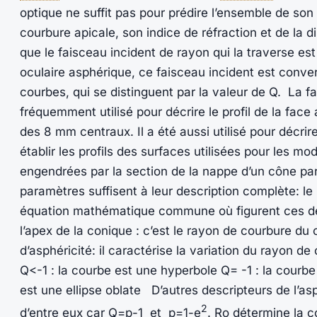
optique ne suffit pas pour prédire l’ensemble de son
courbure apicale, son indice de réfraction et de la d
que le faisceau incident de rayon qui la traverse est
oculaire asphérique, ce faisceau incident est converg
courbes, qui se distinguent par la valeur de Q. La fa
fréquemment utilisé pour décrire le profil de la face
des 8 mm centraux. Il a été aussi utilisé pour décrir
établir les profils des surfaces utilisées pour les 
engendrées par la section de la nappe d’un cône par
paramètres suffisent à leur description complète: le
équation mathématique commune où figurent ces de
l’apex de la conique : c’est le rayon de courbure d
d’asphéricité: il caractérise la variation du rayon 
Q<-1 : la courbe est une hyperbole Q= -1 : la courbe
est une ellipse oblate D’autres descripteurs de l’asp
2
d’entre eux car Q=p-1 et p=1-e
. Ro détermine la c