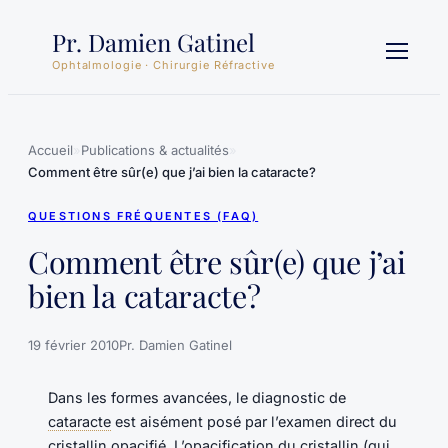
Aller
Pr. Damien Gatinel
au
contenu
Ophtalmologie · Chirurgie Réfractive
Accueil
»
Publications & actualités
»
Comment être sûr(e) que j’ai bien la cataracte?
QUESTIONS FRÉQUENTES (FAQ)
Comment être sûr(e) que j’ai
bien la cataracte?
19 février 2010
Pr. Damien Gatinel
Dans les formes avancées, le diagnostic de
cataracte
est aisément posé par l’examen direct du
cristallin
opacifié. L’opacification du cristallin (qui