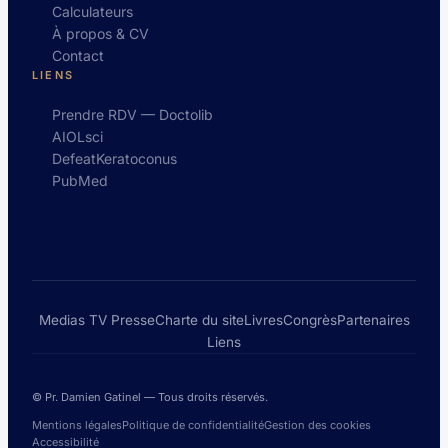
Calculateurs
À propos & CV
Contact
LIENS
Prendre RDV — Doctolib
AIOLsci
DefeatKeratoconus
PubMed
Medias TV Presse
Charte du site
Livres
Congrès
Partenaires
Liens
© Pr. Damien Gatinel — Tous droits réservés.
Mentions légales
Politique de confidentialité
Gestion des cookies
Accessibilité