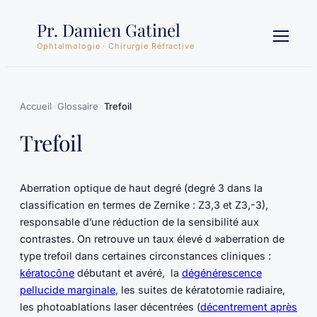
Aller
Pr. Damien Gatinel
au
contenu
Ophtalmologie · Chirurgie Réfractive
Accueil
»
Glossaire
»
Trefoil
Trefoil
Aberration optique de haut degré (degré 3 dans la
classification en termes de Zernike : Z3,3 et Z3,-3),
responsable d’une réduction de la sensibilité aux
contrastes. On retrouve un taux élevé d »aberration de
type trefoil dans certaines circonstances cliniques :
kératocône
débutant et avéré, la
dégénérescence
pellucide marginale
, les suites de kératotomie radiaire,
les photoablations laser décentrées (
décentrement après