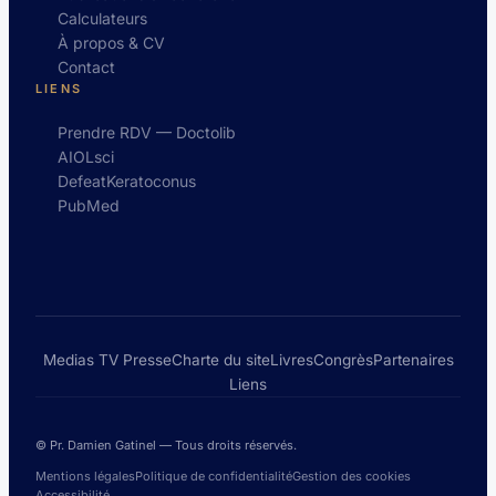
Calculateurs
À propos & CV
Contact
LIENS
Prendre RDV — Doctolib
AIOLsci
DefeatKeratoconus
PubMed
Medias TV Presse
Charte du site
Livres
Congrès
Partenaires
Liens
© Pr. Damien Gatinel — Tous droits réservés.
Mentions légales
Politique de confidentialité
Gestion des cookies
Accessibilité