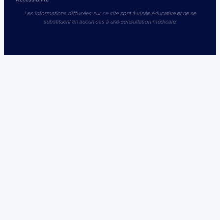
Les informations diffusées sur ce site sont à visée éducative et ne se
substituent en aucun cas à une consultation médicale.