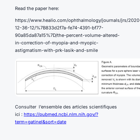
Read the paper here:
https://www.healio.com/ophthalmology/journals/jrs/2020
12-36-12/%7B833d2f7a-fe74-4391-bf77-
90a85da87a15%7D/the-percent-volume-altered-
in-correction-of-myopia-and-myopic-
astigmatism-with-prk-lasik-and-smile
Consulter l’ensemble des articles scientifiques
ici :
https://pubmed.ncbi.nlm.nih.gov/?
term=gatinel&sort=date