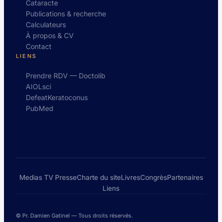
Cataracte
Publications & recherche
Calculateurs
À propos & CV
Contact
LIENS
Prendre RDV — Doctolib
AIOLsci
DefeatKeratoconus
PubMed
Medias TV Presse
Charte du site
Livres
Congrès
Partenaires
Liens
© Pr. Damien Gatinel — Tous droits réservés.