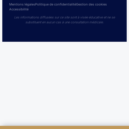
Mentions légales
Politique de confidentialité
Gestion des cookies
Accessibilité
Les informations diffusées sur ce site sont à visée éducative et ne se
substituent en aucun cas à une consultation médicale.