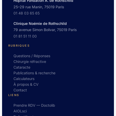
Hôpital Fondation A. de Rothschild
25–29 rue Manin, 75019 Paris
01 48 03 65 65
Clinique Noémie de Rothschild
79 avenue Simon Bolivar, 75019 Paris
01 81 51 11 00
RUBRIQUES
Questions / Réponses
Chirurgie réfractive
Cataracte
Publications & recherche
Calculateurs
À propos & CV
Contact
LIENS
Prendre RDV — Doctolib
AIOLsci