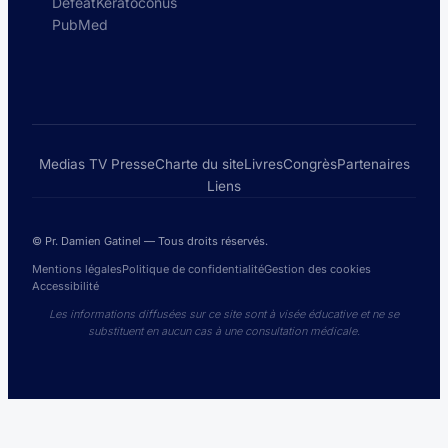
DefeatKeratoconus
PubMed
Medias TV Presse
Charte du site
Livres
Congrès
Partenaires
Liens
© Pr. Damien Gatinel — Tous droits réservés.
Mentions légales
Politique de confidentialité
Gestion des cookies
Accessibilité
Les informations diffusées sur ce site sont à visée éducative et ne se
substituent en aucun cas à une consultation médicale.