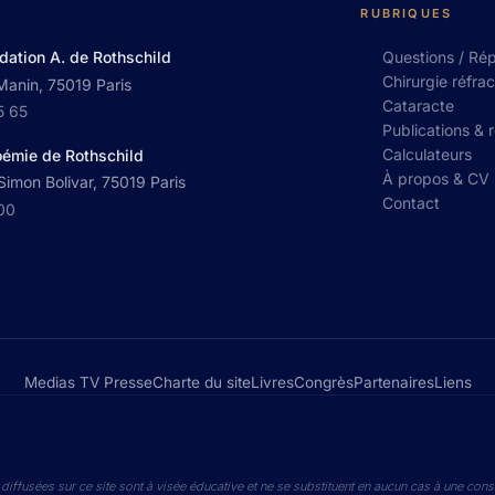
RUBRIQUES
dation A. de Rothschild
Questions / Ré
Chirurgie réfrac
Manin, 75019 Paris
Cataracte
5 65
Publications & 
Calculateurs
oémie de Rothschild
À propos & CV
imon Bolivar, 75019 Paris
Contact
 00
Medias TV Presse
Charte du site
Livres
Congrès
Partenaires
Liens
diffusées sur ce site sont à visée éducative et ne se substituent en aucun cas à une cons