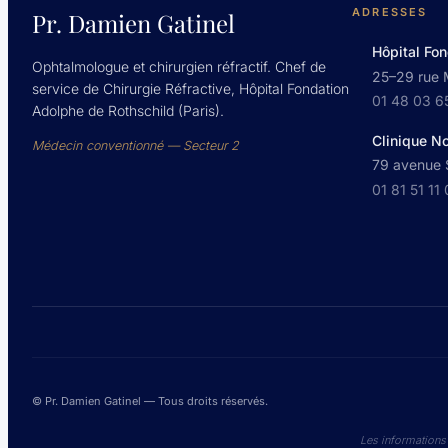
ADRESSES
Pr. Damien Gatinel
Hôpital Fon
Ophtalmologue et chirurgien réfractif. Chef de
25–29 rue 
service de Chirurgie Réfractive, Hôpital Fondation
01 48 03 6
Adolphe de Rothschild (Paris).
Clinique N
Médecin conventionné — Secteur 2
79 avenue S
01 81 51 11
© Pr. Damien Gatinel — Tous droits réservés.
Les informations 