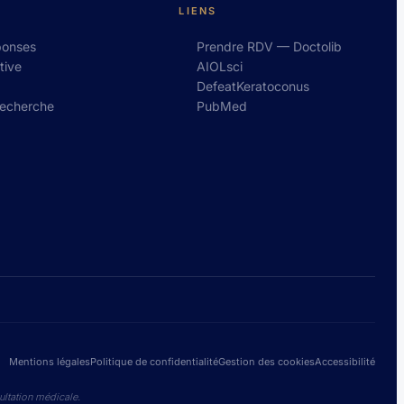
LIENS
ponses
Prendre RDV — Doctolib
tive
AIOLsci
DefeatKeratoconus
recherche
PubMed
Mentions légales
Politique de confidentialité
Gestion des cookies
Accessibilité
ultation médicale.