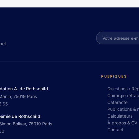
nel.
RUBRIQUES
dation A. de Rothschild
Questions / Ré
Chirurgie réfrac
Manin, 75019 Paris
Cataracte
5 65
Publications & 
Calculateurs
oémie de Rothschild
À propos & CV
imon Bolivar, 75019 Paris
Contact
 00