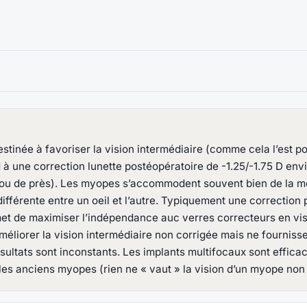
stinée à favoriser la vision intermédiaire (comme cela l’est pos
à une correction lunette postéopératoire de -1.25/-1.75 D env
n, ou de près). Les myopes s’accommodent souvent bien de la m
fférente entre un oeil et l’autre. Typiquement une correction p
rmet de maximiser l’indépendance auc verres correcteurs en vis
éliorer la vision intermédiaire non corrigée mais ne fournisse
résultats sont inconstants. Les implants multifocaux sont effica
es anciens myopes (rien ne « vaut » la vision d’un myope non c