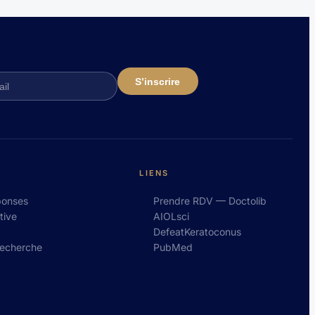
LIENS
ponses
Prendre RDV — Doctolib
tive
AIOLsci
DefeatKeratoconus
recherche
PubMed