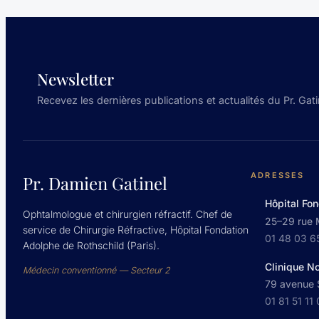
Newsletter
Recevez les dernières publications et actualités du Pr. Gati
ADRESSES
Pr. Damien Gatinel
Hôpital Fon
Ophtalmologue et chirurgien réfractif. Chef de
25–29 rue 
service de Chirurgie Réfractive, Hôpital Fondation
01 48 03 6
Adolphe de Rothschild (Paris).
Clinique N
Médecin conventionné — Secteur 2
79 avenue S
01 81 51 11