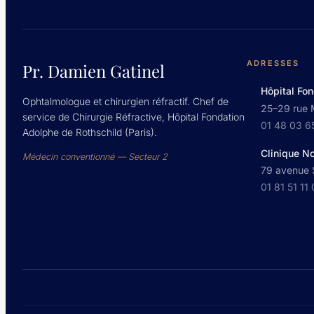
ADRESSES
Pr. Damien Gatinel
Hôpital Fon
Ophtalmologue et chirurgien réfractif. Chef de
25–29 rue 
service de Chirurgie Réfractive, Hôpital Fondation
01 48 03 6
Adolphe de Rothschild (Paris).
Clinique N
Médecin conventionné — Secteur 2
79 avenue S
01 81 51 11