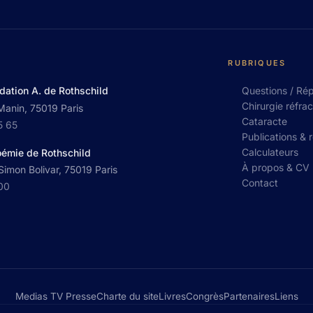
RUBRIQUES
dation A. de Rothschild
Questions / Ré
Chirurgie réfrac
Manin, 75019 Paris
Cataracte
5 65
Publications & 
Calculateurs
oémie de Rothschild
À propos & CV
imon Bolivar, 75019 Paris
Contact
 00
Medias TV Presse
Charte du site
Livres
Congrès
Partenaires
Liens