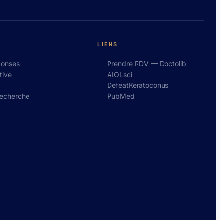
LIENS
ponses
Prendre RDV — Doctolib
tive
AIOLsci
DefeatKeratoconus
recherche
PubMed