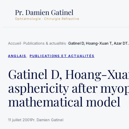
Aller
Pr. Damien Gatinel
au
Ophtalmologie · Chirurgie Réfractive
contenu
Accueil
»
Publications & actualités
»
Gatinel D, Hoang-Xuan T, Azar DT.
ANGLAIS
, 
PUBLICATIONS ET ACTUALITÉS
Gatinel D, Hoang-Xuan
asphericity after myop
mathematical model
11 juillet 2001
Pr. Damien Gatinel