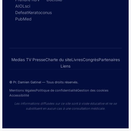
AIOLsci
DefeatKeratoconus
PubMed
Medias TV Presse
Charte du site
Livres
Congrès
Partenaires
Liens
© Pr. Damien Gatinel — Tous droits réservés.
Mentions légales
Politique de confidentialité
Gestion des cookies
Accessibilité
Les informations diffusées sur ce site sont à visée éducative et ne se
substituent en aucun cas à une consultation médicale.