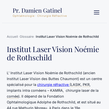
Aller
Pr. Damien Gatinel
au
contenu
Ophtalmologie · Chirurgie Réfractive
Accueil
»
Glossaire
»
Institut Laser Vision Noémie de Rothschild
Institut Laser Vision Noémie
de Rothschild
L’ Institut Laser Vision Noémie de Rothschild (ancien
Institut Laser Vision des Buttes Chaumont) est un centre
spécialisé pour la
chirurgie réfractive
(
LASIK
,
PKR
,
implants intra cornéens – KAMRA, chirurgie laser de la
cornée
). Il dépend de la Fondation
Ophtalmologique Adolphe de Rothschild, et est situé au
44 rue Mathurin Moreau, à Paris dans le 19e