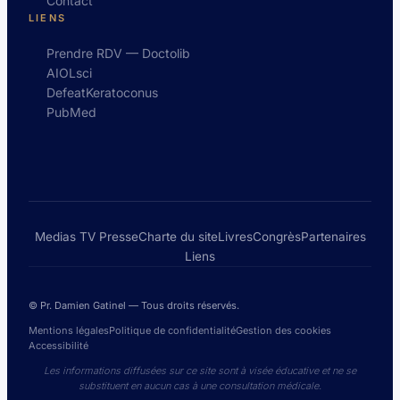
Contact
LIENS
Prendre RDV — Doctolib
AIOLsci
DefeatKeratoconus
PubMed
Medias TV Presse
Charte du site
Livres
Congrès
Partenaires
Liens
© Pr. Damien Gatinel — Tous droits réservés.
Mentions légales
Politique de confidentialité
Gestion des cookies
Accessibilité
Les informations diffusées sur ce site sont à visée éducative et ne se
substituent en aucun cas à une consultation médicale.