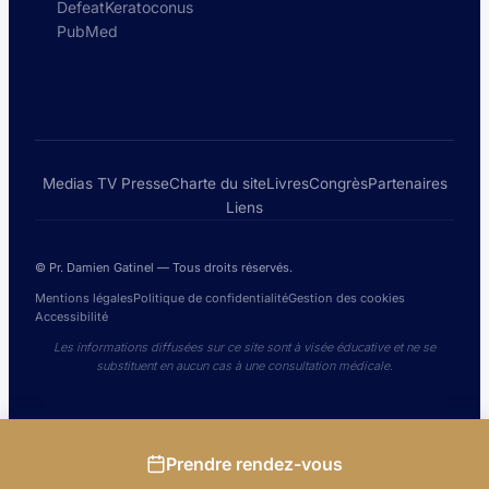
DefeatKeratoconus
PubMed
Medias TV Presse
Charte du site
Livres
Congrès
Partenaires
Liens
© Pr. Damien Gatinel — Tous droits réservés.
Mentions légales
Politique de confidentialité
Gestion des cookies
Accessibilité
Les informations diffusées sur ce site sont à visée éducative et ne se
substituent en aucun cas à une consultation médicale.
Prendre rendez-vous