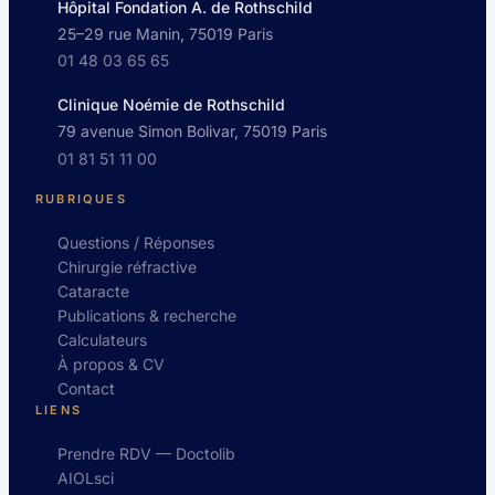
Hôpital Fondation A. de Rothschild
25–29 rue Manin, 75019 Paris
01 48 03 65 65
Clinique Noémie de Rothschild
79 avenue Simon Bolivar, 75019 Paris
01 81 51 11 00
RUBRIQUES
Questions / Réponses
Chirurgie réfractive
Cataracte
Publications & recherche
Calculateurs
À propos & CV
Contact
LIENS
Prendre RDV — Doctolib
AIOLsci