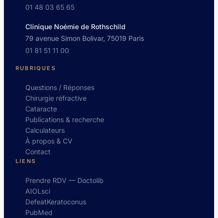
01 48 03 65 65
Clinique Noémie de Rothschild
79 avenue Simon Bolivar, 75019 Paris
01 81 51 11 00
RUBRIQUES
Questions / Réponses
Chirurgie réfractive
Cataracte
Publications & recherche
Calculateurs
À propos & CV
Contact
LIENS
Prendre RDV — Doctolib
AIOLsci
DefeatKeratoconus
PubMed