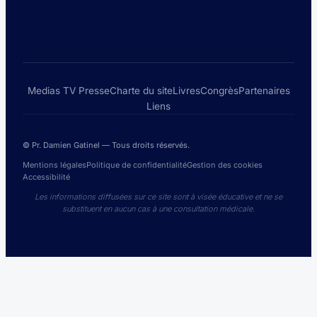
Medias TV Presse
Charte du site
Livres
Congrès
Partenaires
Liens
© Pr. Damien Gatinel — Tous droits réservés.
Mentions légales
Politique de confidentialité
Gestion des cookies
Accessibilité
Les informations diffusées sur ce site sont à visée éducative et ne se
substituent en aucun cas à une consultation médicale.