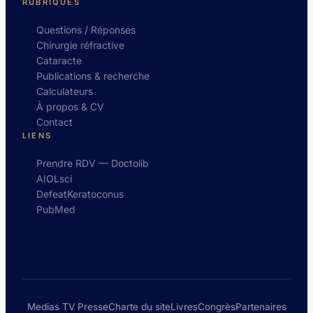
RUBRIQUES
Questions / Réponses
Chirurgie réfractive
Cataracte
Publications & recherche
Calculateurs
À propos & CV
Contact
LIENS
Prendre RDV — Doctolib
AIOLsci
DefeatKeratoconus
PubMed
Medias TV Presse
Charte du site
Livres
Congrès
Partenaires