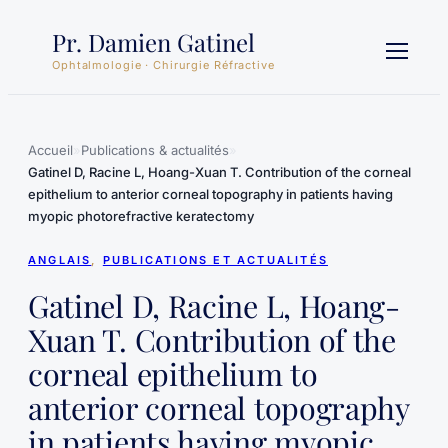
Aller
Pr. Damien Gatinel
au
contenu
Ophtalmologie · Chirurgie Réfractive
Accueil
»
Publications & actualités
»
Gatinel D, Racine L, Hoang-Xuan T. Contribution of the corneal
epithelium to anterior corneal topography in patients having
myopic photorefractive keratectomy
ANGLAIS
, 
PUBLICATIONS ET ACTUALITÉS
Gatinel D, Racine L, Hoang-
Xuan T. Contribution of the
corneal epithelium to
anterior corneal topography
in patients having myopic