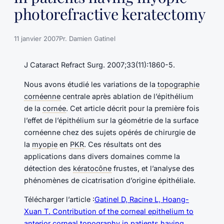
photorefractive keratectomy
11 janvier 2007
Pr. Damien Gatinel
J Cataract Refract Surg. 2007;33(11):1860-5.
Nous avons étudié les variations de la
topographie
cornéenne
centrale après ablation de l’épithélium
de la
cornée
. Cet article décrit pour la première fois
l’effet de l’épithélium sur la géométrie de la surface
cornéenne chez des sujets opérés de chirurgie de
la
myopie
en
PKR
. Ces résultats ont des
applications dans divers domaines comme la
détection des
kératocône
frustes, et l’analyse des
phénomènes de cicatrisation d’origine épithéliale.
Télécharger l’article :
Gatinel D, Racine L, Hoang-
Xuan T. Contribution of the corneal epithelium to
anterior corneal topography in patients having