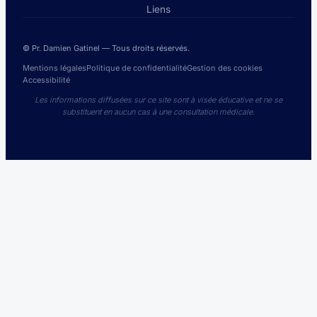
Liens
© Pr. Damien Gatinel — Tous droits réservés.
Mentions légales
Politique de confidentialité
Gestion des cookies
Accessibilité
Les informations diffusées sur ce site sont à visée éducative et ne se
substituent en aucun cas à une consultation médicale.