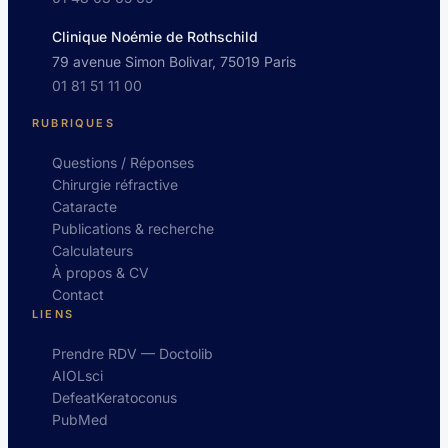
Clinique Noémie de Rothschild
79 avenue Simon Bolivar, 75019 Paris
01 81 51 11 00
RUBRIQUES
Questions / Réponses
Chirurgie réfractive
Cataracte
Publications & recherche
Calculateurs
À propos & CV
Contact
LIENS
Prendre RDV — Doctolib
AIOLsci
DefeatKeratoconus
PubMed