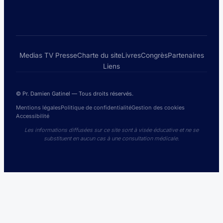
Medias TV Presse
Charte du site
Livres
Congrès
Partenaires
Liens
© Pr. Damien Gatinel — Tous droits réservés.
Mentions légales
Politique de confidentialité
Gestion des cookies
Accessibilité
Les informations diffusées sur ce site sont à visée éducative et ne se
substituent en aucun cas à une consultation médicale.