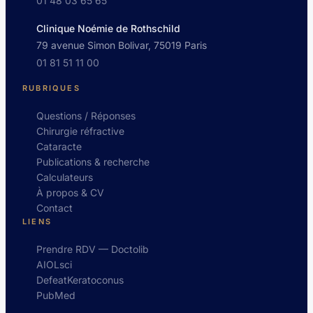
01 48 03 65 65
Clinique Noémie de Rothschild
79 avenue Simon Bolivar, 75019 Paris
01 81 51 11 00
RUBRIQUES
Questions / Réponses
Chirurgie réfractive
Cataracte
Publications & recherche
Calculateurs
À propos & CV
Contact
LIENS
Prendre RDV — Doctolib
AIOLsci
DefeatKeratoconus
PubMed