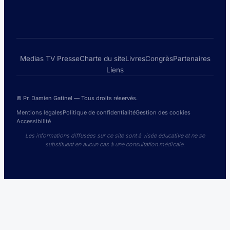
Medias TV Presse
Charte du site
Livres
Congrès
Partenaires
Liens
© Pr. Damien Gatinel — Tous droits réservés.
Mentions légales
Politique de confidentialité
Gestion des cookies
Accessibilité
Les informations diffusées sur ce site sont à visée éducative et ne se
substituent en aucun cas à une consultation médicale.