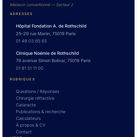
Médecin conventionné — Secteur 2
ADRESSES
Hôpital Fondation A. de Rothschild
25–29 rue Manin, 75019 Paris
01 48 03 65 65
Clinique Noémie de Rothschild
79 avenue Simon Bolivar, 75019 Paris
01 81 51 11 00
RUBRIQUES
Questions / Réponses
Chirurgie réfractive
Cataracte
Publications & recherche
Calculateurs
À propos & CV
Contact