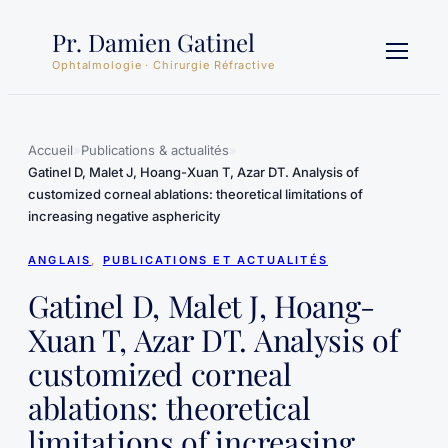
Aller
Pr. Damien Gatinel
au
contenu
Ophtalmologie · Chirurgie Réfractive
Accueil
»
Publications & actualités
»
Gatinel D, Malet J, Hoang-Xuan T, Azar DT. Analysis of
customized corneal ablations: theoretical limitations of
increasing negative asphericity
ANGLAIS
, 
PUBLICATIONS ET ACTUALITÉS
Gatinel D, Malet J, Hoang-
Xuan T, Azar DT. Analysis of
customized corneal
ablations: theoretical
limitations of increasing