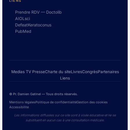
LIENS
Prendre RDV — Doctolib
AIOLsci
DefeatKeratoconus
PubMed
Medias TV Presse
Charte du site
Livres
Congrès
Partenaires
Liens
© Pr. Damien Gatinel — Tous droits réservés.
Mentions légales
Politique de confidentialité
Gestion des cookies
Accessibilité
Les informations diffusées sur ce site sont à visée éducative et ne se
substituent en aucun cas à une consultation médicale.