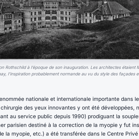
on Rothschild à l’époque de son inauguration. Les architectes étaient 
y, l’inspiration probablement normande au vu du style des façades e
ommée nationale et internationale importante dans le d
 chirurgie des yeux innovantes y ont été développées, 
ipant au service public depuis 1990) prodiguant la souples
er parisien destiné à la correction de la myopie y fut in
 de la myopie, etc.) a été transférée dans le Centre Pri