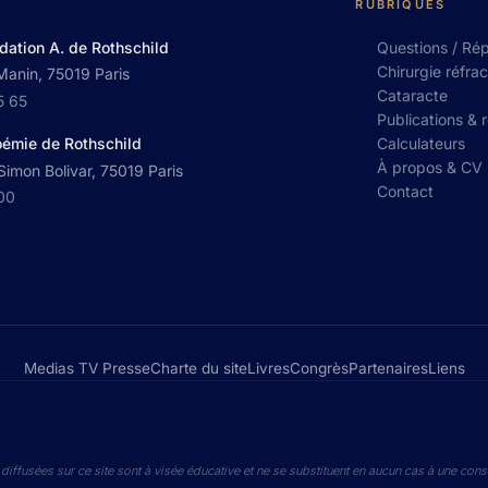
RUBRIQUES
dation A. de Rothschild
Questions / Ré
Chirurgie réfrac
Manin, 75019 Paris
Cataracte
5 65
Publications & 
Calculateurs
oémie de Rothschild
À propos & CV
imon Bolivar, 75019 Paris
Contact
 00
Medias TV Presse
Charte du site
Livres
Congrès
Partenaires
Liens
diffusées sur ce site sont à visée éducative et ne se substituent en aucun cas à une cons