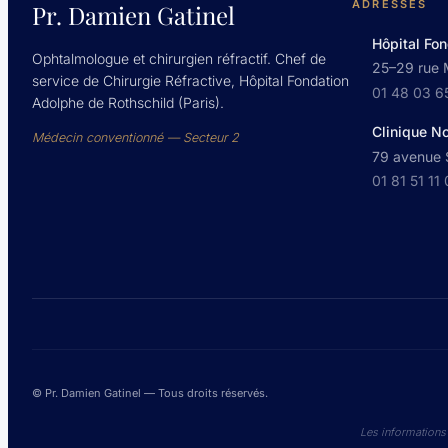
ADRESSES
Pr. Damien Gatinel
Hôpital Fon
Ophtalmologue et chirurgien réfractif. Chef de
25–29 rue 
service de Chirurgie Réfractive, Hôpital Fondation
01 48 03 6
Adolphe de Rothschild (Paris).
Clinique N
Médecin conventionné — Secteur 2
79 avenue S
01 81 51 11
© Pr. Damien Gatinel — Tous droits réservés.
Les informations 