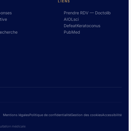
LIENS
ponses
Prendre RDV — Doctolib
tive
AIOLsci
DefeatKeratoconus
recherche
PubMed
Mentions légales
Politique de confidentialité
Gestion des cookies
Accessibilité
ultation médicale.