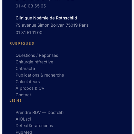
01 48 03 65 65
Clinique Noémie de Rothschild
79 avenue Simon Bolivar, 75019 Paris
01 81 51 11 00
RUBRIQUES
Questions / Réponses
Chirurgie réfractive
Cataracte
Publications & recherche
Calculateurs
À propos & CV
Contact
LIENS
Prendre RDV — Doctolib
AIOLsci
DefeatKeratoconus
PubMed