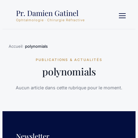
Aller
Pr. Damien Gatinel
au
contenu
Ophtalmologie · Chirurgie Réfractive
Accueil
»
polynomials
PUBLICATIONS & ACTUALITÉS
polynomials
Aucun article dans cette rubrique pour le moment.
Newsletter