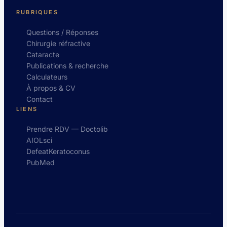
RUBRIQUES
Questions / Réponses
Chirurgie réfractive
Cataracte
Publications & recherche
Calculateurs
À propos & CV
Contact
LIENS
Prendre RDV — Doctolib
AIOLsci
DefeatKeratoconus
PubMed