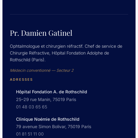
technique.
Panthier
C,
de
Wazieres
Pr. Damien Gatinel
A,
Rouger
Ophtalmologue et chirurgien réfractif. Chef de service de
H,
Chirurgie Réfractive, Hôpital Fondation Adolphe de
Moran
Rothschild (Paris).
S,
Saad
Médecin conventionné — Secteur 2
A,
Gatinel
ADRESSES
D.
Hôpital Fondation A. de Rothschild
JCRS,
25–29 rue Manin, 75019 Paris
December
2019
01 48 03 65 65
Clinique Noémie de Rothschild
79 avenue Simon Bolivar, 75019 Paris
01 81 51 11 00