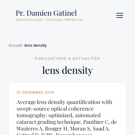
Aller
Pr. Damien Gatinel
au
contenu
Ophtalmologie · Chirurgie Réfractive
Accueil
»
lens density
PUBLICATIONS & ACTUALITÉS
lens density
27 DÉCEMBRE 2019
Average lens density quantification with
swept-source optical coherence
tomography: optimized, automated
cataract grading technique. Panthier C, de
Wazieres A, Rouger H, Moran S, Saad A,
Gatinel D. JCRS, December 2019